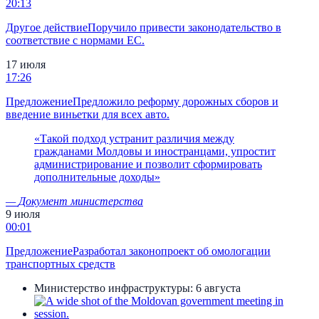
20:13
Другое действие
Поручило привести законодательство в
соответствие с нормами ЕС.
17 июля
17:26
Предложение
Предложило реформу дорожных сборов и
введение виньетки для всех авто.
«
Такой подход устранит различия между
гражданами Молдовы и иностранцами, упростит
администрирование и позволит сформировать
дополнительные доходы
»
—
Документ министерства
9 июля
00:01
Предложение
Разработал законопроект об омологации
транспортных средств
Министерство инфраструктуры:
6 августа