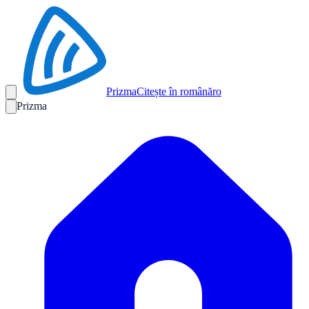
Prizma
Citește în română
ro
Prizma