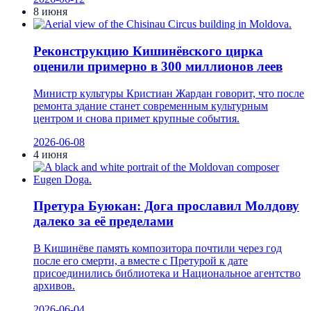
8 июня
Реконструкцию Кишинёвского цирка
оценили примерно в 300 миллионов леев
Министр культуры Кристиан Жардан говорит, что после
ремонта здание станет современным культурным
центром и снова примет крупные события.
2026-06-08
4 июня
Претура Буюкан: Дога прославил Молдову
далеко за её пределами
В Кишинёве память композитора почтили через год
после его смерти, а вместе с Претурой к дате
присоединились библиотека и Национальное агентство
архивов.
2026-06-04