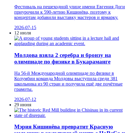
Фестиваль на пешеходной улице имени Евгения Доги
приурочили к 590-летию Кишинёва, поэтому к
концертам добавили выставку мастеров и ярмарку.
2026-07-15
12 июля
Молдова взяла 2 серебра и бронзу на
олимпиаде по физике в Букараманге
На 56-й Международной олимпиаде по физике в
Колумбии команда Молдовы выступила среди 381
школьника из 90 стран и получила ещё две почётные
грамоты.
2026-07-12
29 июня
Мэрия Кишинёва превратит Красную