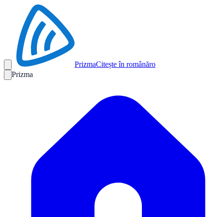
Prizma
Citește în română
ro
Prizma