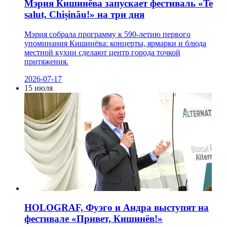
Мэрия Кишинёва запускает фестиваль «Te
salut, Chișinău!» на три дня
Мэрия собрала программу к 590-летию первого
упоминания Кишинёва: концерты, ярмарки и блюда
местной кухни сделают центр города точкой
притяжения.
2026-07-17
15 июля
HOLOGRAF, Фуэго и Андра выступят на
фестивале «Привет, Кишинёв!»