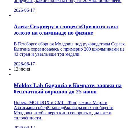
определит, какие проекты получат 20 миллионов леев.
2026-06-17
Алекс Секриеру из лицея «Оризонт» взял
золото на олимпиаде по физике
В Гетеборге сборная Молдовы под руководством Сергея
Бызгана соревновалась с примерно 200 школьниками из
43 стран и увезла ещё три медали.
2026-06-17
12 июня
Moldox Lab Gagauzia в Комрате: заявки на
бесплатный воркшоп до 25 июня
Проект MOLDOX и CMI – Фонда мира Мартти
Ахтисаари соберёт молодёжь из разных сообществ
Молдовы, чтобы через кино говорить о диалоге и
сплочённости.
2026-06-12