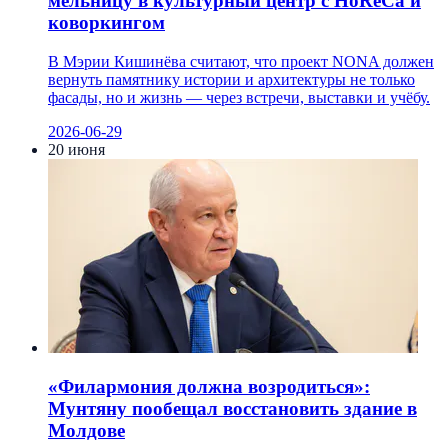
мельницу в культурный центр с HoReCa и
коворкингом
В Мэрии Кишинёва считают, что проект NONA должен
вернуть памятнику истории и архитектуры не только
фасады, но и жизнь — через встречи, выставки и учёбу.
2026-06-29
20 июня
«Филармония должна возродиться»:
Мунтяну пообещал восстановить здание в
Молдове