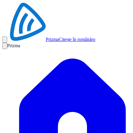
Prizma
Citește în română
ro
Prizma