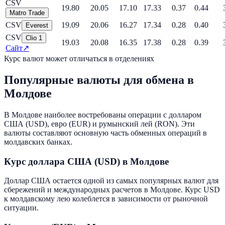
CSV
19.80
20.05
17.10
17.33
0.37
0.44
Matro Trade
CSV
19.09
20.06
16.27
17.34
0.28
0.40
Everest
CSV
Clio 1
19.03
20.08
16.35
17.38
0.28
0.39
Сайт
↗
Курс валют может отличаться в отделениях
Популярные валюты для обмена в
Молдове
В Молдове наиболее востребованы операции с долларом
США (USD), евро (EUR) и румынский лей (RON). Эти
валюты составляют основную часть обменных операций в
молдавских банках.
Курс доллара США (USD) в Молдове
Доллар США остается одной из самых популярных валют для
сбережений и международных расчетов в Молдове. Курс USD
к молдавскому лею колеблется в зависимости от рыночной
ситуации.