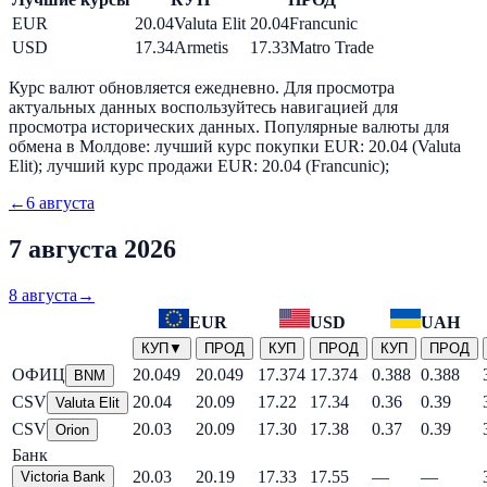
EUR
20.04
Valuta Elit
20.04
Francunic
USD
17.34
Armetis
17.33
Matro Trade
Курс валют обновляется ежедневно. Для просмотра
актуальных данных воспользуйтесь навигацией для
просмотра исторических данных.
Популярные валюты для
обмена в Молдове: лучший курс покупки EUR: 20.04 (Valuta
Elit); лучший курс продажи EUR: 20.04 (Francunic);
←
6 августа
7 августа 2026
8 августа
→
EUR
USD
UAH
КУП
▼
ПРОД
КУП
ПРОД
КУП
ПРОД
ОФИЦ
20.049
20.049
17.374
17.374
0.388
0.388
BNM
CSV
20.04
20.09
17.22
17.34
0.36
0.39
Valuta Elit
CSV
20.03
20.09
17.30
17.38
0.37
0.39
Orion
Банк
20.03
20.19
17.33
17.55
—
—
Victoria Bank