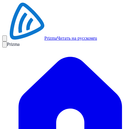
Prizma
Читать на русском
ru
Prizma