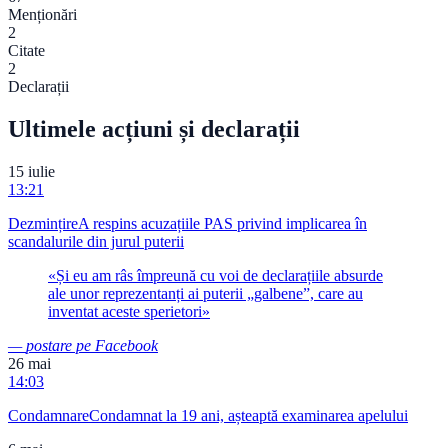
Menționări
2
Citate
2
Declarații
Ultimele acțiuni și declarații
15 iulie
13:21
Dezmințire
A respins acuzațiile PAS privind implicarea în
scandalurile din jurul puterii
«
Și eu am râs împreună cu voi de declarațiile absurde
ale unor reprezentanți ai puterii „galbene”, care au
inventat aceste sperietori
»
—
postare pe Facebook
26 mai
14:03
Condamnare
Condamnat la 19 ani, așteaptă examinarea apelului