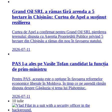
Grand Oil SRL a rămas fără arenda a 5
hectare în Chișinău: Curtea de Apel a susținut
rezilierea
Curtea de Apel a confirmat pentru Grand Oil SRL pierderea
terenului: disputa cu Agenția Proprietății Publice privind 5
hectare din Chișinău a rămas din nou în favoarea statului.
2026-07-11
PAS l-a ales pe Vasile Tofan candidat la funcția
de prim-ministru
Pentru PAS, aceasta este o opțiune în favoarea reformelor
economice liberale în Moldova, în timp ce pe agendă rămân
disputa despre Găgăuzia și tema lui Plahotniuc.
2026-07-11
10 iulie