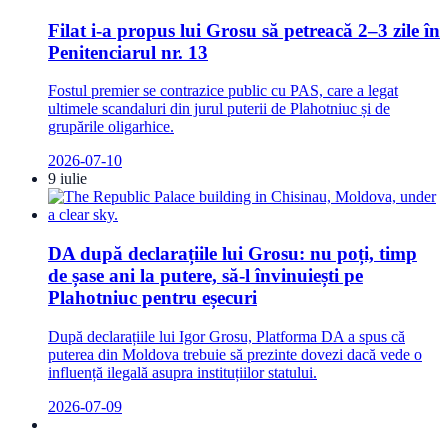
Filat i-a propus lui Grosu să petreacă 2–3 zile în
Penitenciarul nr. 13
Fostul premier se contrazice public cu PAS, care a legat
ultimele scandaluri din jurul puterii de Plahotniuc și de
grupările oligarhice.
2026-07-10
9 iulie
DA după declarațiile lui Grosu: nu poți, timp
de șase ani la putere, să-l învinuiești pe
Plahotniuc pentru eșecuri
După declarațiile lui Igor Grosu, Platforma DA a spus că
puterea din Moldova trebuie să prezinte dovezi dacă vede o
influență ilegală asupra instituțiilor statului.
2026-07-09