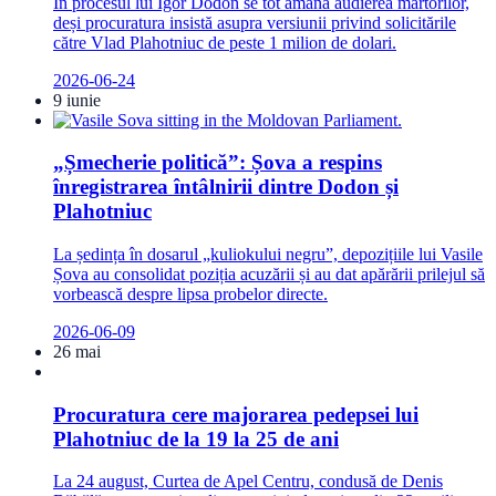
În procesul lui Igor Dodon se tot amână audierea martorilor,
deși procuratura insistă asupra versiunii privind solicitările
către Vlad Plahotniuc de peste 1 milion de dolari.
2026-06-24
9 iunie
„Șmecherie politică”: Șova a respins
înregistrarea întâlnirii dintre Dodon și
Plahotniuc
La ședința în dosarul „kuliokului negru”, depozițiile lui Vasile
Șova au consolidat poziția acuzării și au dat apărării prilejul să
vorbească despre lipsa probelor directe.
2026-06-09
26 mai
Procuratura cere majorarea pedepsei lui
Plahotniuc de la 19 la 25 de ani
La 24 august, Curtea de Apel Centru, condusă de Denis