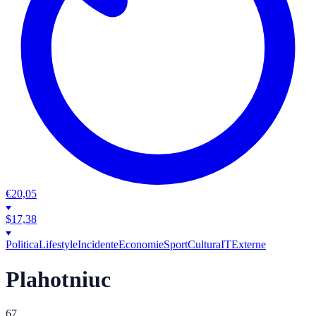
€
20,05
$
17,38
Politica
Lifestyle
Incidente
Economie
Sport
Cultura
IT
Externe
Plahotniuc
67