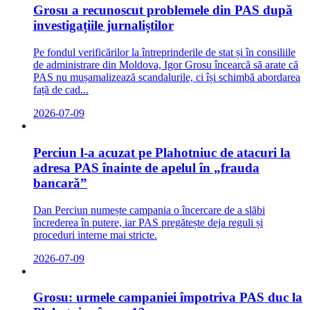
Grosu a recunoscut problemele din PAS după
investigațiile jurnaliștilor
Pe fondul verificărilor la întreprinderile de stat și în consiliile
de administrare din Moldova, Igor Grosu încearcă să arate că
PAS nu mușamalizează scandalurile, ci își schimbă abordarea
față de cad...
2026-07-09
Perciun l-a acuzat pe Plahotniuc de atacuri la
adresa PAS înainte de apelul în „frauda
bancară”
Dan Perciun numește campania o încercare de a slăbi
încrederea în putere, iar PAS pregătește deja reguli și
proceduri interne mai stricte.
2026-07-09
Grosu: urmele campaniei împotriva PAS duc la