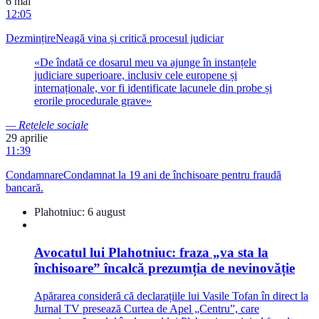
6 mai
12:05
Dezmințire
Neagă vina și critică procesul judiciar
«
De îndată ce dosarul meu va ajunge în instanțele
judiciare superioare, inclusiv cele europene și
internaționale, vor fi identificate lacunele din probe și
erorile procedurale grave
»
—
Rețelele sociale
29 aprilie
11:39
Condamnare
Condamnat la 19 ani de închisoare pentru fraudă
bancară.
Plahotniuc:
6 august
Avocatul lui Plahotniuc: fraza „va sta la
închisoare” încalcă prezumția de nevinovăție
Apărarea consideră că declarațiile lui Vasile Tofan în direct la
Jurnal TV presează Curtea de Apel „Centru”, care