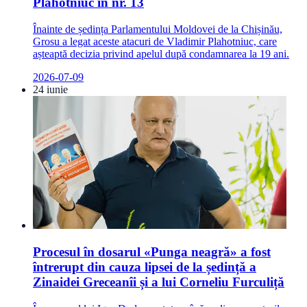
Plahotniuc în nr. 13
Înainte de ședința Parlamentului Moldovei de la Chișinău,
Grosu a legat aceste atacuri de Vladimir Plahotniuc, care
așteaptă decizia privind apelul după condamnarea la 19 ani.
2026-07-09
24 iunie
Procesul în dosarul «Punga neagră» a fost
întrerupt din cauza lipsei de la ședință a
Zinaidei Greceanîi și a lui Corneliu Furculiță