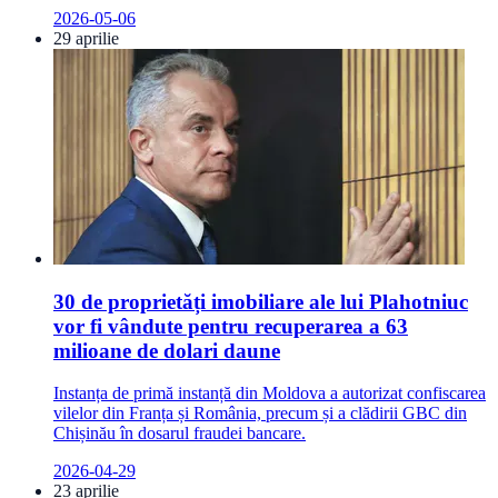
2026-05-06
29 aprilie
30 de proprietăți imobiliare ale lui Plahotniuc
vor fi vândute pentru recuperarea a 63
milioane de dolari daune
Instanța de primă instanță din Moldova a autorizat confiscarea
vilelor din Franța și România, precum și a clădirii GBC din
Chișinău în dosarul fraudei bancare.
2026-04-29
23 aprilie