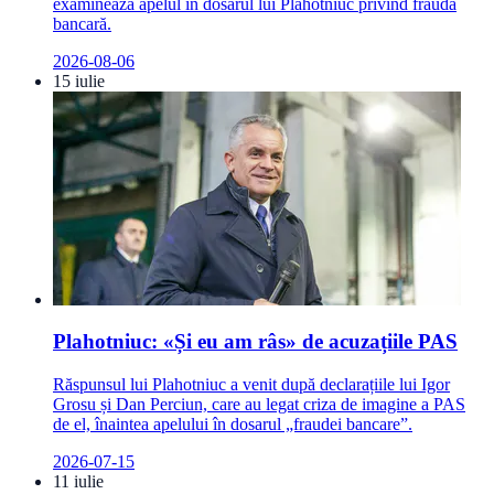
examinează apelul în dosarul lui Plahotniuc privind frauda
bancară.
2026-08-06
15 iulie
Plahotniuc: «Și eu am râs» de acuzațiile PAS
Răspunsul lui Plahotniuc a venit după declarațiile lui Igor
Grosu și Dan Perciun, care au legat criza de imagine a PAS
de el, înaintea apelului în dosarul „fraudei bancare”.
2026-07-15
11 iulie