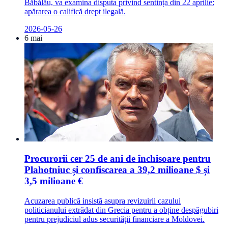
Băbălău, va examina disputa privind sentința din 22 aprilie:
apărarea o califică drept ilegală.
2026-05-26
6 mai
Procurorii cer 25 de ani de închisoare pentru
Plahotniuc și confiscarea a 39,2 milioane $ și
3,5 milioane €
Acuzarea publică insistă asupra revizuirii cazului
politicianului extrădat din Grecia pentru a obține despăgubiri
pentru prejudiciul adus securității financiare a Moldovei.