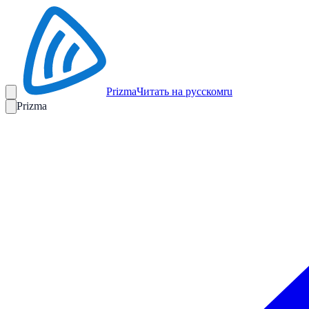
Prizma
Читать на русском
ru
Prizma