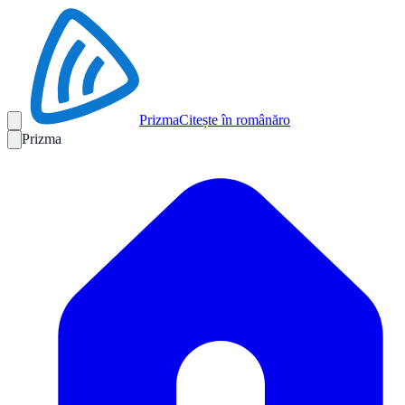
Prizma
Citește în română
ro
Prizma