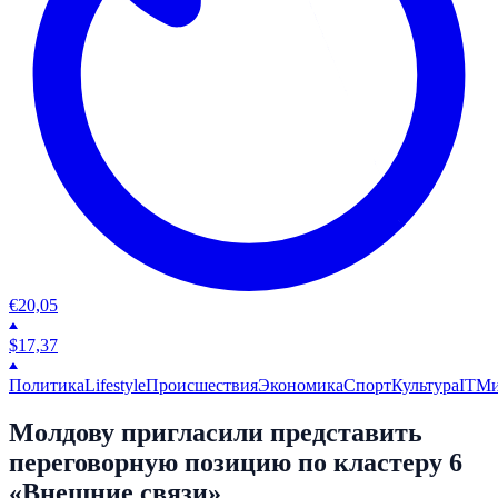
€
20,05
$
17,37
Политика
Lifestyle
Происшествия
Экономика
Спорт
Культура
IT
М
Молдову пригласили представить
переговорную позицию по кластеру 6
«Внешние связи»