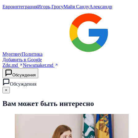
Евроинтеграция
Игорь Гросу
Майя Санду
Александр
Мунтяну
Политика
Добавить в Google
Zdg.md
Newsmaker.md
Обсуждения
Обсуждения
×
Вам может быть интересно