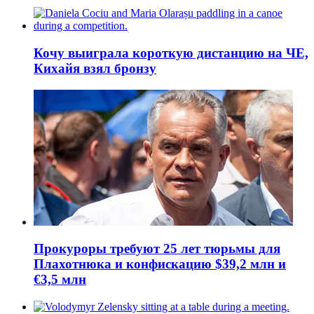
Кочу выиграла короткую дистанцию на ЧЕ,
Кихайя взял бронзу
Прокуроры требуют 25 лет тюрьмы для
Плахотнюка и конфискацию $39,2 млн и
€3,5 млн