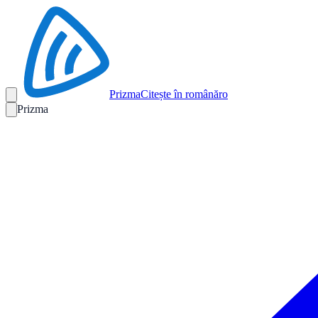
Prizma
Citește în română
ro
Prizma