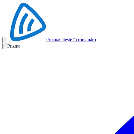
Prizma
Citește în română
ro
Prizma