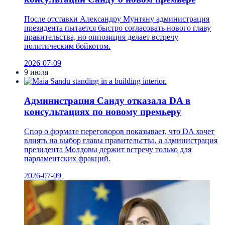
После отставки Александру Мунтяну администрация
президента пытается быстро согласовать нового главу
правительства, но оппозиция делает встречу
политическим бойкотом.
2026-07-09
9 июля
Администрация Санду отказала DA в
консультациях по новому премьеру
Спор о формате переговоров показывает, что DA хочет
влиять на выбор главы правительства, а администрация
президента Молдовы держит встречу только для
парламентских фракций.
2026-07-09