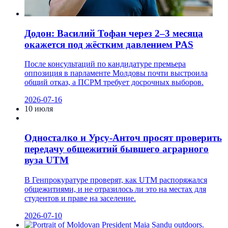
Додон: Василий Тофан через 2–3 месяца
окажется под жёстким давлением PAS
После консультаций по кандидатуре премьера
оппозиция в парламенте Молдовы почти выстроила
общий отказ, а ПСРМ требует досрочных выборов.
2026-07-16
10 июля
Односталко и Урсу-Анточ просят проверить
передачу общежитий бывшего аграрного
вуза UTM
В Генпрокуратуре проверят, как UTM распоряжался
общежитиями, и не отразилось ли это на местах для
студентов и праве на заселение.
2026-07-10