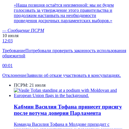
«
Наша позиция остаётся неизменной: мы не будем
голосовать за утверждение этого правительства и
продолжим настаивать на необходимости
проведения досрочных парламентских выборов.
»
—
Сообщение ПСРМ
10 июля
12:03
Требование
Потребовали проверить законность использования
общежитий
00:01
Отклонение
Заявили об отказе участвовать в консультациях.
ПСРМ:
21 июля
Кабмин Василия Тофана принесет присягу
после вотума доверия Парламента
Команда Василия Тофана в Молдове приходит с