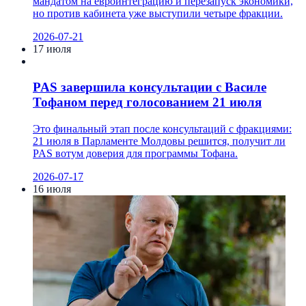
мандатом на евроинтеграцию и перезапуск экономики,
но против кабинета уже выступили четыре фракции.
2026-07-21
17 июля
PAS завершила консультации с Василе
Тофаном перед голосованием 21 июля
Это финальный этап после консультаций с фракциями:
21 июля в Парламенте Молдовы решится, получит ли
PAS вотум доверия для программы Тофана.
2026-07-17
16 июля