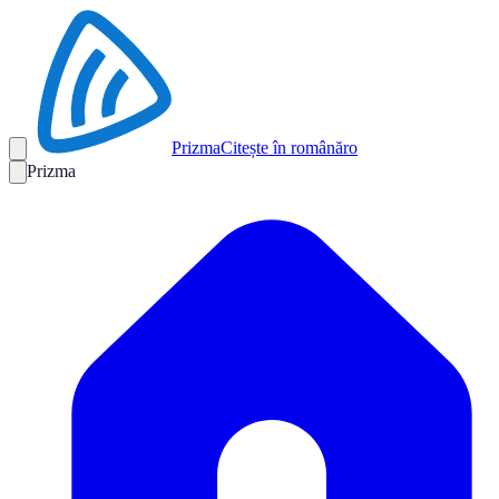
Prizma
Citește în română
ro
Prizma