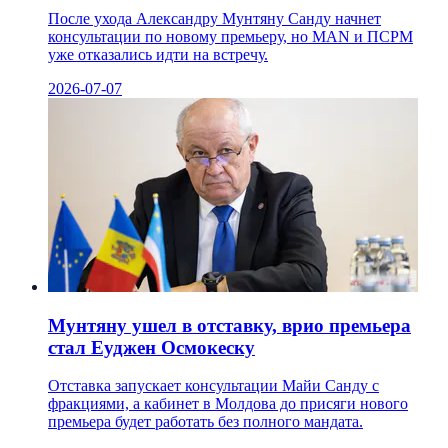
После ухода Александру Мунтяну Санду начнет
консультации по новому премьеру, но MAN и ПСРМ
уже отказались идти на встречу.
2026-07-07
Мунтяну ушел в отставку, врио премьера
стал Еуджен Осмокеску
Отставка запускает консультации Майи Санду с
фракциями, а кабинет в Молдова до присяги нового
премьера будет работать без полного мандата.