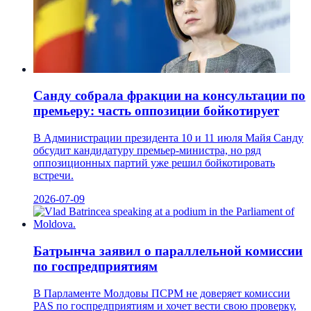
Санду собрала фракции на консультации по
премьеру: часть оппозиции бойкотирует
В Администрации президента 10 и 11 июля Майя Санду
обсудит кандидатуру премьер-министра, но ряд
оппозиционных партий уже решил бойкотировать
встречи.
2026-07-09
Батрынча заявил о параллельной комиссии
по госпредприятиям
В Парламенте Молдовы ПСРМ не доверяет комиссии
PAS по госпредприятиям и хочет вести свою проверку,