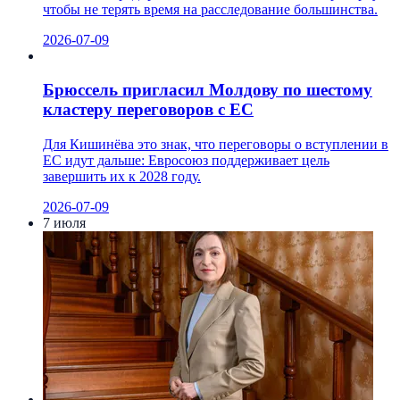
чтобы не терять время на расследование большинства.
2026-07-09
Брюссель пригласил Молдову по шестому
кластеру переговоров с ЕС
Для Кишинёва это знак, что переговоры о вступлении в
ЕС идут дальше: Евросоюз поддерживает цель
завершить их к 2028 году.
2026-07-09
7 июля