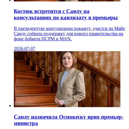
Костюк встретится с Санду на
консультациях по кандидату в премьеры
В президентуре консультации покажут, удастся ли Майе
Санду собрать поддержку для нового правительства на
фоне бойкота ПСРМ и MAN.
2026-07-07
Санду назначила Осмокеску врио премьер-
министра