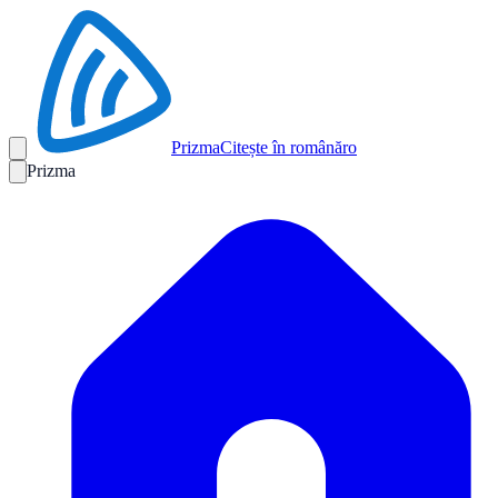
Prizma
Citește în română
ro
Prizma