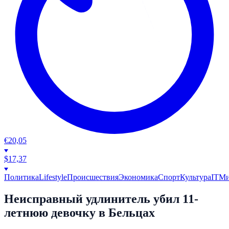
€
20,05
$
17,37
Политика
Lifestyle
Происшествия
Экономика
Спорт
Культура
IT
М
Неисправный удлинитель убил 11-
летнюю девочку в Бельцах