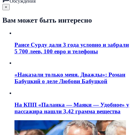
Обсуждения
×
Вам может быть интересно
Раисе Сурду дали 3 года условно и забрали
5 700 леев, 100 евро и телефоны
«Наказали только меня. Дважды»: Роман
Бабуцкий о деле Любови Бабуцкой
На КПП «Паланка — Маяки — Удобное» у
пассажира нашли 3,42 грамма вещества