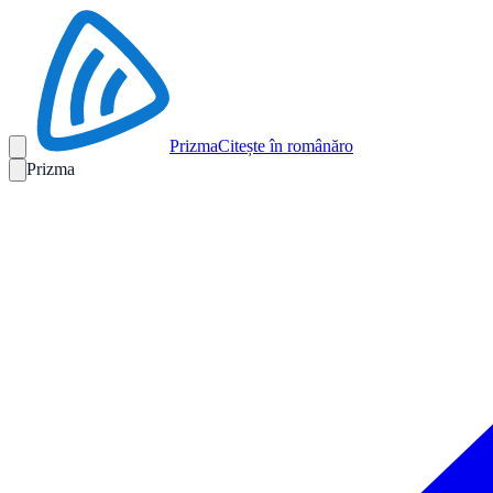
Prizma
Citește în română
ro
Prizma