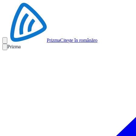
Prizma
Citește în română
ro
Prizma