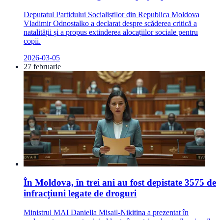
Deputatul Partidului Socialiștilor din Republica Moldova
Vladimir Odnostalko a declarat despre scăderea critică a
natalității și a propus extinderea alocațiilor sociale pentru
copii.
2026-03-05
27 februarie
În Moldova, în trei ani au fost depistate 3575 de
infracțiuni legate de droguri
Ministrul MAI Daniella Misail-Nikitina a prezentat în