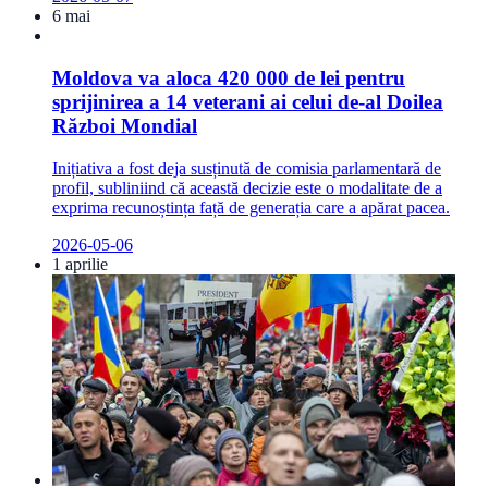
6 mai
Moldova va aloca 420 000 de lei pentru
sprijinirea a 14 veterani ai celui de-al Doilea
Război Mondial
Inițiativa a fost deja susținută de comisia parlamentară de
profil, subliniind că această decizie este o modalitate de a
exprima recunoștința față de generația care a apărat pacea.
2026-05-06
1 aprilie