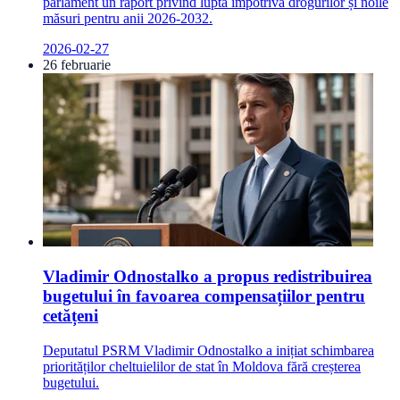
parlament un raport privind lupta împotriva drogurilor și noile
măsuri pentru anii 2026-2032.
2026-02-27
26 februarie
Vladimir Odnostalko a propus redistribuirea
bugetului în favoarea compensațiilor pentru
cetățeni
Deputatul PSRM Vladimir Odnostalko a inițiat schimbarea
priorităților cheltuielilor de stat în Moldova fără creșterea
bugetului.