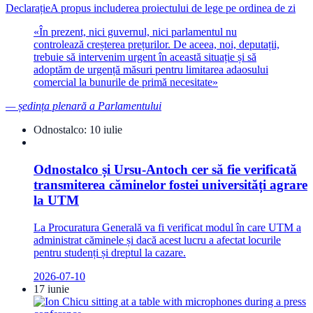
Declarație
A propus includerea proiectului de lege pe ordinea de zi
«
În prezent, nici guvernul, nici parlamentul nu
controlează creșterea prețurilor. De aceea, noi, deputații,
trebuie să intervenim urgent în această situație și să
adoptăm de urgență măsuri pentru limitarea adaosului
comercial la bunurile de primă necesitate
»
—
ședința plenară a Parlamentului
Odnostalco:
10 iulie
Odnostalco și Ursu-Antoch cer să fie verificată
transmiterea căminelor fostei universități agrare
la UTM
La Procuratura Generală va fi verificat modul în care UTM a
administrat căminele și dacă acest lucru a afectat locurile
pentru studenți și dreptul la cazare.
2026-07-10
17 iunie