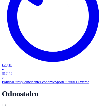
€
20,10
$
17,45
Politica
Lifestyle
Incidente
Economie
Sport
Cultura
IT
Externe
Odnostalco
13