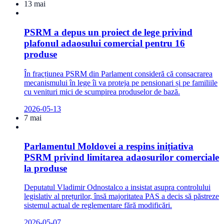
13 mai
PSRM a depus un proiect de lege privind
plafonul adaosului comercial pentru 16
produse
În fracțiunea PSRM din Parlament consideră că consacrarea
mecanismului în lege îi va proteja pe pensionari și pe familiile
cu venituri mici de scumpirea produselor de bază.
2026-05-13
7 mai
Parlamentul Moldovei a respins inițiativa
PSRM privind limitarea adaosurilor comerciale
la produse
Deputatul Vladimir Odnostalco a insistat asupra controlului
legislativ al prețurilor, însă majoritatea PAS a decis să păstreze
sistemul actual de reglementare fără modificări.
2026-05-07