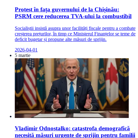
Protest în fața guvernului de la Chișinău:
PSRM cere reducerea TVA-ului la combustibil
Socialiștii insistă asupra unor facilități fiscale pentru a combate
creșterea prețurilor, în timp ce Ministerul Finanțelor se teme de
deficit bugetar și propune alte măsuri de sprijin.
2026-04-01
5 martie
Vladimir Odnostalko: catastrofa demografică
necesită măsuri urgente de sprijin pentru familii