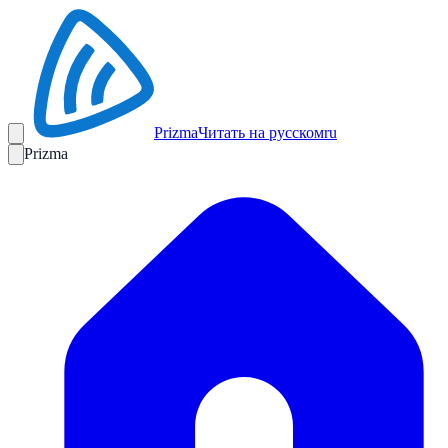
Prizma
Читать на русском
ru
Prizma