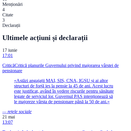
Menționări
4
Citate
3
Declarații
Ultimele acțiuni și declarații
17 iunie
17:01
Critică
Critică planurile Guvernului privind majorarea vârstei de
pensionare
«
Astăzi angajații MAI, SIS, CNA, IGSU și ai altor
structuri de forță ies la pensie la 45 de ani. Acest lucru
este justificat, având în vedere riscurile pentru sănătate
legate de serviciul lor. Guvernul PAS intenționează să
le majoreze vârsta de pensionare până la 50 de ani.
»
—
rețele sociale
21 mai
13:07