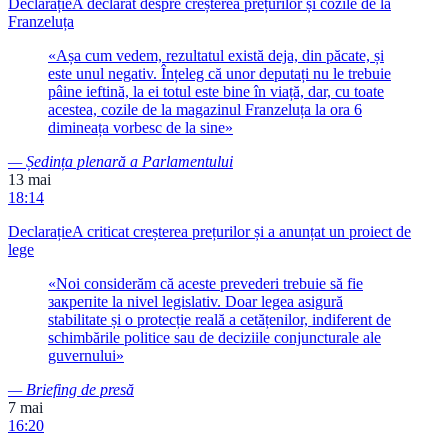
Declarație
A declarat despre creșterea prețurilor și cozile de la
Franzeluța
«
Așa cum vedem, rezultatul există deja, din păcate, și
este unul negativ. Înțeleg că unor deputați nu le trebuie
pâine ieftină, la ei totul este bine în viață, dar, cu toate
acestea, cozile de la magazinul Franzeluța la ora 6
dimineața vorbesc de la sine
»
—
Ședința plenară a Parlamentului
13 mai
18:14
Declarație
A criticat creșterea prețurilor și a anunțat un proiect de
lege
«
Noi considerăm că aceste prevederi trebuie să fie
закрепite la nivel legislativ. Doar legea asigură
stabilitate și o protecție reală a cetățenilor, indiferent de
schimbările politice sau de deciziile conjuncturale ale
guvernului
»
—
Briefing de presă
7 mai
16:20