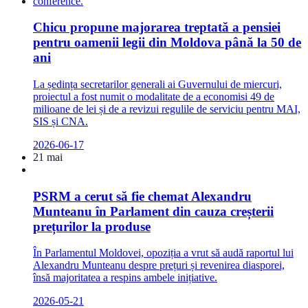
Chicu propune majorarea treptată a pensiei
pentru oamenii legii din Moldova până la 50 de
ani
La ședința secretarilor generali ai Guvernului de miercuri,
proiectul a fost numit o modalitate de a economisi 49 de
milioane de lei și de a revizui regulile de serviciu pentru MAI,
SIS și CNA.
2026-06-17
21 mai
PSRM a cerut să fie chemat Alexandru
Munteanu în Parlament din cauza creșterii
prețurilor la produse
În Parlamentul Moldovei, opoziția a vrut să audă raportul lui
Alexandru Munteanu despre prețuri și revenirea diasporei,
însă majoritatea a respins ambele inițiative.
2026-05-21