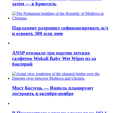
затем — в Брюссель
Парламент разрешил софинансировать ж/д
и освоить 300 млн леев
ANSP отозвало три партии детских
салфеток Wokali Baby Wet Wipes из-за
бактерий
Мост Косэуць — Ямполь планируют
достроить в октябре-ноябре