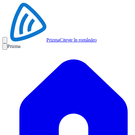
Prizma
Citește în română
ro
Prizma