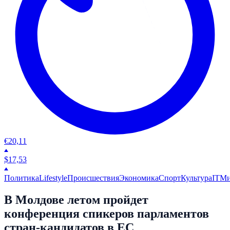
€
20,11
$
17,53
Политика
Lifestyle
Происшествия
Экономика
Спорт
Культура
IT
М
В Молдове летом пройдет
конференция спикеров парламентов
стран-кандидатов в ЕС