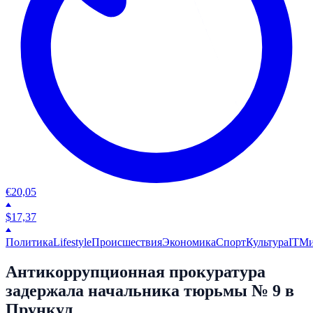
€
20,05
$
17,37
Политика
Lifestyle
Происшествия
Экономика
Спорт
Культура
IT
М
Антикоррупционная прокуратура
задержала начальника тюрьмы № 9 в
Прункул