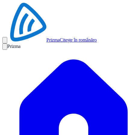
Prizma
Citește în română
ro
Prizma