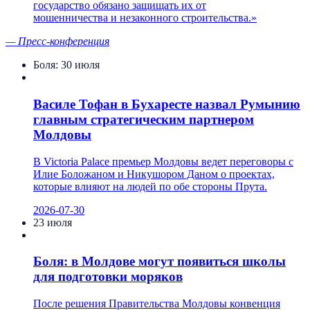
государство обязано защищать их от
мошенничества и незаконного строительства.
»
—
Пресс-конференция
Боля:
30 июля
Василе Тофан в Бухаресте назвал Румынию
главным стратегическим партнером
Молдовы
В Victoria Palace премьер Молдовы ведет переговоры с
Илие Боложаном и Никушором Даном о проектах,
которые влияют на людей по обе стороны Прута.
2026-07-30
23 июля
Боля: в Молдове могут появиться школы
для подготовки моряков
После решения Правительства Молдовы конвенция