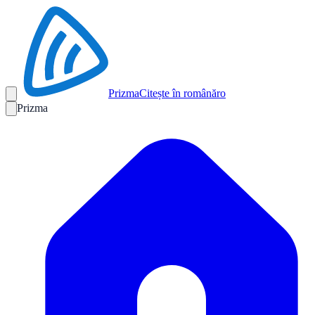
Prizma
Citește în română
ro
Prizma