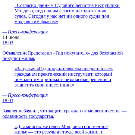
«
Согласно данным Судового регистра Республики
Молдова, под нашим флагом находится ноль
судов. Сегодня у нас нет ни одного судна под
молдавским флагом
»
—
Пресс-конференция
14 июля
18:03
Объявление
Представил «Гид покупателя» для безопасной
покупки жилья.
«
Запуская «Гид покупателя» мы предоставляем
гражданам практический инструмент, который
поможет им принимать безопасные решения и
защитить свои инвестиции.
»
—
Пресс-конференция
18:03
Заявление
Заявил, что защита граждан от мошенничества —
обязанность государства.
«
Для многих жителей Молдовы собственное
жилье — это результат труда всей жизни, и