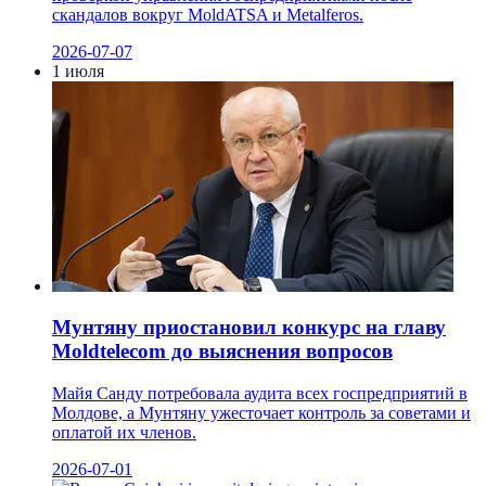
скандалов вокруг MoldATSA и Metalferos.
2026-07-07
1 июля
Мунтяну приостановил конкурс на главу
Moldtelecom до выяснения вопросов
Майя Санду потребовала аудита всех госпредприятий в
Молдове, а Мунтяну ужесточает контроль за советами и
оплатой их членов.
2026-07-01