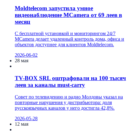
Moldtelecom запустила умное
видеонаблюдение MCamera от 69 леев в
месяц
С бесплатной установкой и мониторингом 24/7
MCamera делает удаленный контроль дома, офиса и
объектов доступнее для клиентов Moldtelecom.
2026-06-02
28 мая
TV-BOX SRL оштрафовали на 100 тысяч
леев за каналы must-carry
Совет по телевидению и радио Молдовы указал на
повторные нарушения у дистрибьютора: доля
русскоязычных каналов у него достигла 42,8%.
2026-05-28
12 мая