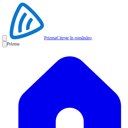
Prizma
Citește în română
ro
Prizma