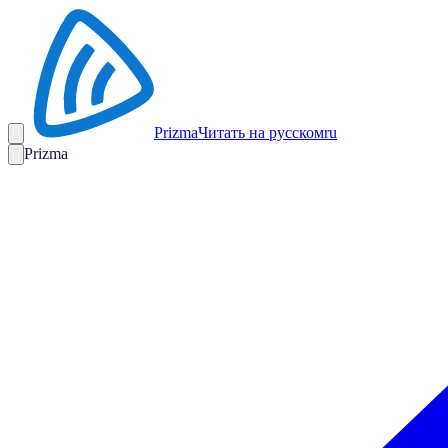
Prizma
Читать на русском
ru
Prizma