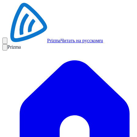
Prizma
Читать на русском
ru
Prizma