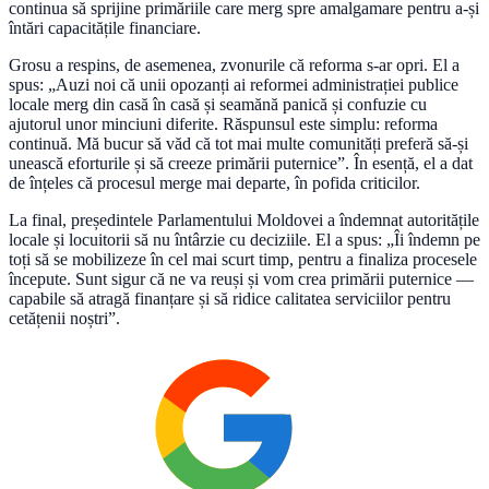
continua să sprijine primăriile care merg spre amalgamare pentru a-și
întări capacitățile financiare.
Grosu a respins, de asemenea, zvonurile că reforma s-ar opri. El a
spus: „Auzi noi că unii opozanți ai reformei administrației publice
locale merg din casă în casă și seamănă panică și confuzie cu
ajutorul unor minciuni diferite. Răspunsul este simplu: reforma
continuă. Mă bucur să văd că tot mai multe comunități preferă să-și
unească eforturile și să creeze primării puternice”. În esență, el a dat
de înțeles că procesul merge mai departe, în pofida criticilor.
La final, președintele Parlamentului Moldovei a îndemnat autoritățile
locale și locuitorii să nu întârzie cu deciziile. El a spus: „Îi îndemn pe
toți să se mobilizeze în cel mai scurt timp, pentru a finaliza procesele
începute. Sunt sigur că ne va reuși și vom crea primării puternice —
capabile să atragă finanțare și să ridice calitatea serviciilor pentru
cetățenii noștri”.