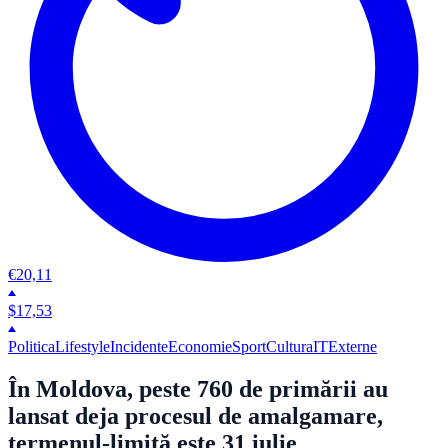
€
20,11
$
17,53
Politica
Lifestyle
Incidente
Economie
Sport
Cultura
IT
Externe
În Moldova, peste 760 de primării au
lansat deja procesul de amalgamare,
termenul-limită este 31 iulie