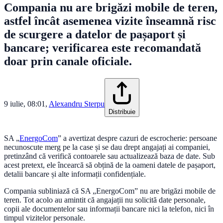
Compania nu are brigăzi mobile de teren,
astfel încât asemenea vizite înseamnă risc
de scurgere a datelor de pașaport și
bancare; verificarea este recomandată
doar prin canale oficiale.
9 iulie, 08:01
,
Alexandru Sterpu
Distribuie
SA „
EnergoCom
” a avertizat despre cazuri de escrocherie: persoane
necunoscute merg pe la case și se dau drept angajați ai companiei,
pretinzând că verifică contoarele sau actualizează baza de date. Sub
acest pretext, ele încearcă să obțină de la oameni datele de pașaport,
detalii bancare și alte informații confidențiale.
Compania subliniază că SA „EnergoCom” nu are brigăzi mobile de
teren. Tot acolo au amintit că angajații nu solicită date personale,
copii ale documentelor sau informații bancare nici la telefon, nici în
timpul vizitelor personale.