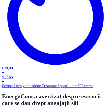
€
20,09
$
17,65
Politica
Lifestyle
Incidente
Economie
Sport
Cultura
IT
Externe
EnergoCom a avertizat despre escrocii
care se dau drept angajații săi