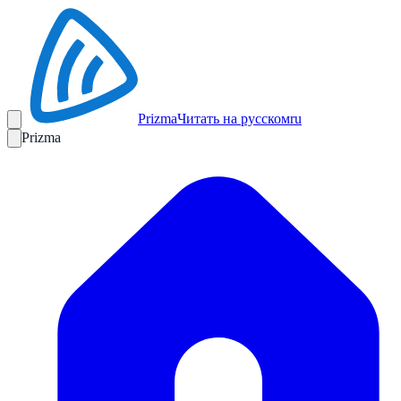
Prizma
Читать на русском
ru
Prizma