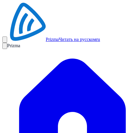
Prizma
Читать на русском
ru
Prizma