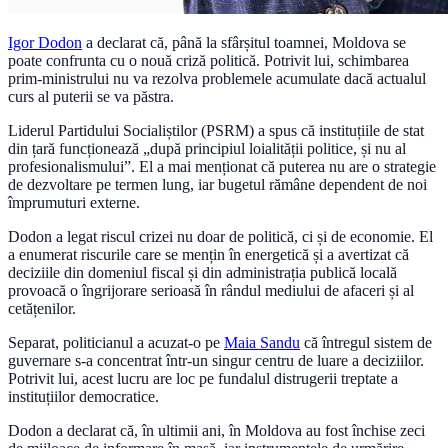
Igor Dodon
a declarat că, până la sfârșitul toamnei, Moldova se
poate confrunta cu o nouă criză politică. Potrivit lui, schimbarea
prim-ministrului nu va rezolva problemele acumulate dacă actualul
curs al puterii se va păstra.
Liderul Partidului Socialiștilor (PSRM) a spus că instituțiile de stat
din țară funcționează „după principiul loialității politice, și nu al
profesionalismului”. El a mai menționat că puterea nu are o strategie
de dezvoltare pe termen lung, iar bugetul rămâne dependent de noi
împrumuturi externe.
Dodon a legat riscul crizei nu doar de politică, ci și de economie. El
a enumerat riscurile care se mențin în energetică și a avertizat că
deciziile din domeniul fiscal și din administrația publică locală
provoacă o îngrijorare serioasă în rândul mediului de afaceri și al
cetățenilor.
Separat, politicianul a acuzat-o pe
Maia Sandu
că întregul sistem de
guvernare s-a concentrat într-un singur centru de luare a deciziilor.
Potrivit lui, acest lucru are loc pe fundalul distrugerii treptate a
instituțiilor democratice.
Dodon a declarat că, în ultimii ani, în Moldova au fost închise zeci