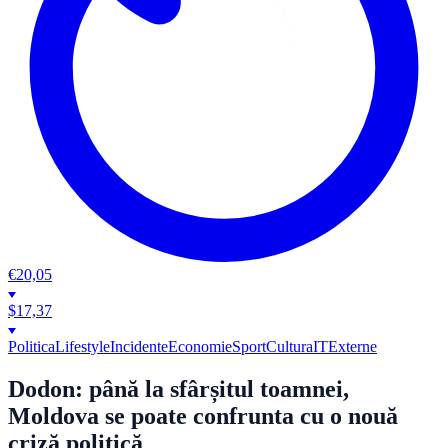
€
20,05
$
17,37
Politica
Lifestyle
Incidente
Economie
Sport
Cultura
IT
Externe
Dodon: până la sfârșitul toamnei,
Moldova se poate confrunta cu o nouă
criză politică