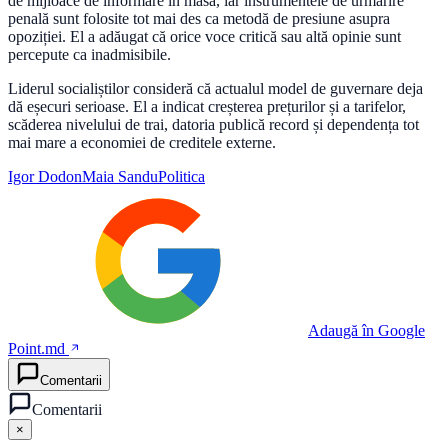
de mijloace de informare în masă, iar instrumentele de urmărire
penală sunt folosite tot mai des ca metodă de presiune asupra
opoziției. El a adăugat că orice voce critică sau altă opinie sunt
percepute ca inadmisibile.
Liderul socialiștilor consideră că actualul model de guvernare deja
dă eșecuri serioase. El a indicat creșterea prețurilor și a tarifelor,
scăderea nivelului de trai, datoria publică record și dependența tot
mai mare a economiei de creditele externe.
Igor Dodon
Maia Sandu
Politica
Adaugă în Google
Point.md
Comentarii
Comentarii
×