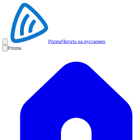
Prizma
Читать на русском
ru
Prizma