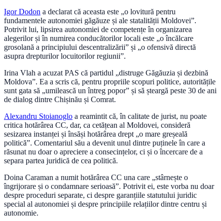
Igor Dodon
a declarat că aceasta este „o lovitură pentru
fundamentele autonomiei găgăuze și ale statalității Moldovei”.
Potrivit lui, lipsirea autonomiei de competențe în organizarea
alegerilor și în numirea conducătorilor locali este „o încălcare
grosolană a principiului descentralizării” și „o ofensivă directă
asupra drepturilor locuitorilor regiunii”.
Irina Vlah a acuzat PAS că partidul „distruge Găgăuzia și dezbină
Moldova”. Ea a scris că, pentru propriile scopuri politice, autoritățile
sunt gata să „umilească un întreg popor” și să șteargă peste 30 de ani
de dialog dintre Chișinău și Comrat.
Alexandru Stoianoglo
a reamintit că, în calitate de jurist, nu poate
critica hotărârea CC, dar, ca cetățean al Moldovei, consideră
sesizarea instanței și însăși hotărârea drept „o mare greșeală
politică”. Comentariul său a devenit unul dintre puținele în care a
răsunat nu doar o apreciere a consecințelor, ci și o încercare de a
separa partea juridică de cea politică.
Doina Caraman a numit hotărârea CC una care „stârnește o
îngrijorare și o condamnare serioasă”. Potrivit ei, este vorba nu doar
despre proceduri separate, ci despre garanțiile statutului juridic
special al autonomiei și despre principiile relațiilor dintre centru și
autonomie.