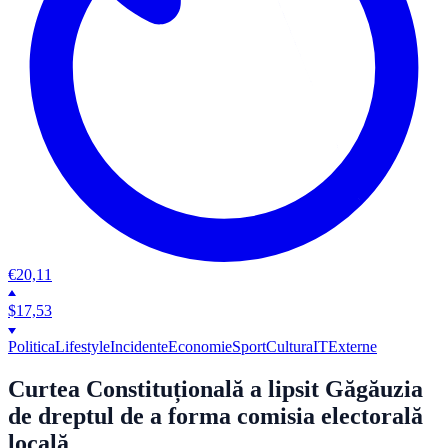
€
20,11
$
17,53
Politica
Lifestyle
Incidente
Economie
Sport
Cultura
IT
Externe
Curtea Constituțională a lipsit Găgăuzia
de dreptul de a forma comisia electorală
locală