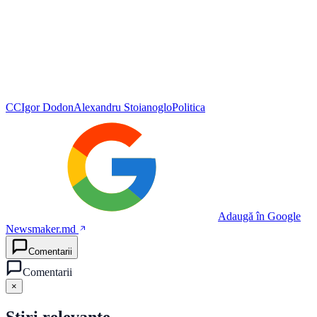
CC
Igor Dodon
Alexandru Stoianoglo
Politica
Adaugă în Google
Newsmaker.md
Comentarii
Comentarii
×