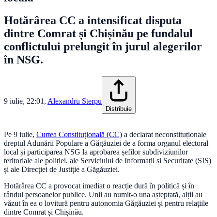
Hotărârea CC a intensificat disputa
dintre Comrat și Chișinău pe fundalul
conflictului prelungit în jurul alegerilor
în NSG.
9 iulie, 22:01
,
Alexandru Sterpu
Distribuie
Pe 9 iulie,
Curtea Constituțională (CC)
a declarat neconstituționale
dreptul Adunării Populare a Găgăuziei de a forma organul electoral
local și participarea NSG la aprobarea șefilor subdiviziunilor
teritoriale ale poliției, ale Serviciului de Informații și Securitate (SIS)
și ale Direcției de Justiție a Găgăuziei.
Hotărârea CC a provocat imediat o reacție dură în politică și în
rândul persoanelor publice. Unii au numit-o una așteptată, alții au
văzut în ea o lovitură pentru autonomia Găgăuziei și pentru relațiile
dintre Comrat și Chișinău.