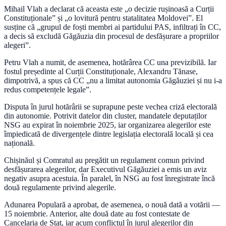
Mihail Vlah a declarat că aceasta este „o decizie rușinoasă a Curții
Constituționale” și „o lovitură pentru statalitatea Moldovei”. El
susține că „grupul de foști membri ai partidului PAS, infiltrați în CC,
a decis să excludă Găgăuzia din procesul de desfășurare a propriilor
alegeri”.
Petru Vlah a numit, de asemenea, hotărârea CC una previzibilă. Iar
fostul președinte al Curții Constituționale, Alexandru Tănase,
dimpotrivă, a spus că CC „nu a limitat autonomia Găgăuziei și nu i-a
redus competențele legale”.
Disputa în jurul hotărârii se suprapune peste vechea criză electorală
din autonomie. Potrivit datelor din cluster, mandatele deputaților
NSG au expirat în noiembrie 2025, iar organizarea alegerilor este
împiedicată de divergențele dintre legislația electorală locală și cea
națională.
Chișinăul și Comratul au pregătit un regulament comun privind
desfășurarea alegerilor, dar Executivul Găgăuziei a emis un aviz
negativ asupra acestuia. În paralel, în NSG au fost înregistrate încă
două regulamente privind alegerile.
Adunarea Populară a aprobat, de asemenea, o nouă dată a votării —
15 noiembrie. Anterior, alte două date au fost contestate de
Cancelaria de Stat, iar acum conflictul în jurul alegerilor din