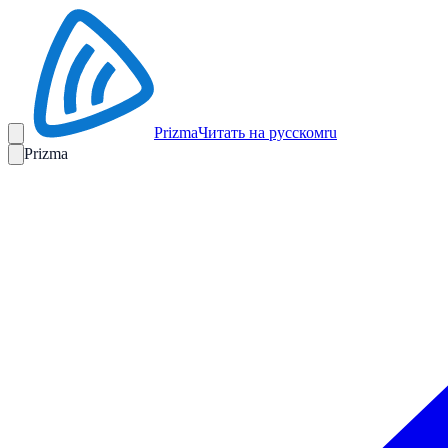
Prizma
Читать на русском
ru
Prizma