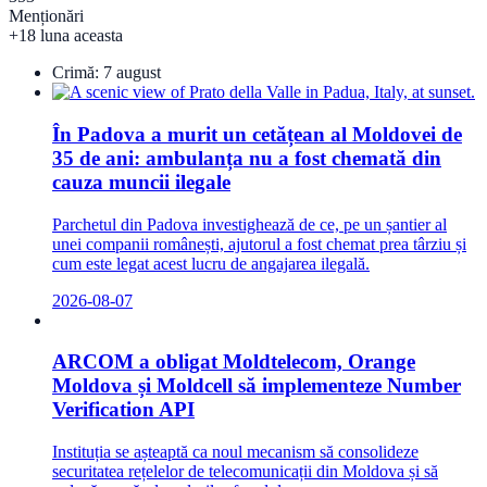
Menționări
+18 luna aceasta
Crimă:
7 august
În Padova a murit un cetățean al Moldovei de
35 de ani: ambulanța nu a fost chemată din
cauza muncii ilegale
Parchetul din Padova investighează de ce, pe un șantier al
unei companii românești, ajutorul a fost chemat prea târziu și
cum este legat acest lucru de angajarea ilegală.
2026-08-07
ARCOM a obligat Moldtelecom, Orange
Moldova și Moldcell să implementeze Number
Verification API
Instituția se așteaptă ca noul mecanism să consolideze
securitatea rețelelor de telecomunicații din Moldova și să