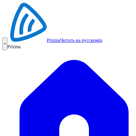
Prizma
Читать на русском
ru
Prizma