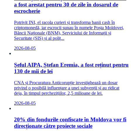
a fost arestat pentru 30 de zile în dosarul de
escrocherie
Potrivit INI, el racola curieri și transforma banii cash în
criptomonedă, iar escrocii sunau în numele Poșta Moldovei,
Băncii Naționale (BNM), Serviciului de Informații și
Securitate (SIS) și al poliț...
2026-08-05
Șeful AIPA, Ștefan Eremia, a fost reținut pentru
130 de mii de lei
CNA și Procuratura Anticorupție investighează un dosar
privind o posibilă influențare a unei subvenții și au ridicat
deja, în timpul perchezițiilor, 2,5 milioane de lei.
2026-08-05
20% din fondurile confiscate în Moldova vor fi
direcționate către proiecte sociale