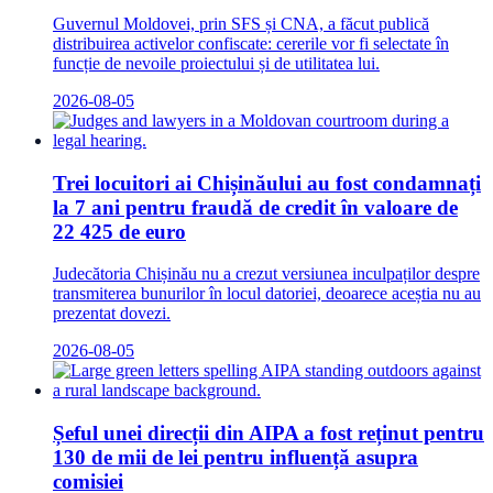
Guvernul Moldovei, prin SFS și CNA, a făcut publică
distribuirea activelor confiscate: cererile vor fi selectate în
funcție de nevoile proiectului și de utilitatea lui.
2026-08-05
Trei locuitori ai Chișinăului au fost condamnați
la 7 ani pentru fraudă de credit în valoare de
22 425 de euro
Judecătoria Chișinău nu a crezut versiunea inculpaților despre
transmiterea bunurilor în locul datoriei, deoarece aceștia nu au
prezentat dovezi.
2026-08-05
Șeful unei direcții din AIPA a fost reținut pentru
130 de mii de lei pentru influență asupra
comisiei