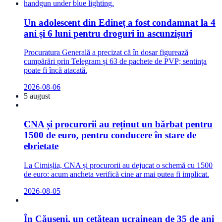
Un adolescent din Edineț a fost condamnat la 4
ani și 6 luni pentru droguri în ascunzișuri
Procuratura Generală a precizat că în dosar figurează
cumpărări prin Telegram și 63 de pachete de PVP; sentința
poate fi încă atacată.
2026-08-06
5 august
CNA și procurorii au reținut un bărbat pentru
1500 de euro, pentru conducere în stare de
ebrietate
La Cimișlia, CNA și procurorii au dejucat o schemă cu 1500
de euro: acum ancheta verifică cine ar mai putea fi implicat.
2026-08-05
În Căușeni, un cetățean ucrainean de 35 de ani