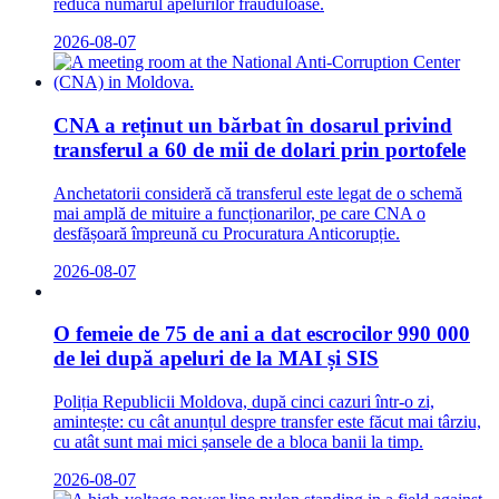
reducă numărul apelurilor frauduloase.
2026-08-07
CNA a reținut un bărbat în dosarul privind
transferul a 60 de mii de dolari prin portofele
Anchetatorii consideră că transferul este legat de o schemă
mai amplă de mituire a funcționarilor, pe care CNA o
desfășoară împreună cu Procuratura Anticorupție.
2026-08-07
O femeie de 75 de ani a dat escrocilor 990 000
de lei după apeluri de la MAI și SIS
Poliția Republicii Moldova, după cinci cazuri într-o zi,
amintește: cu cât anunțul despre transfer este făcut mai târziu,
cu atât sunt mai mici șansele de a bloca banii la timp.
2026-08-07