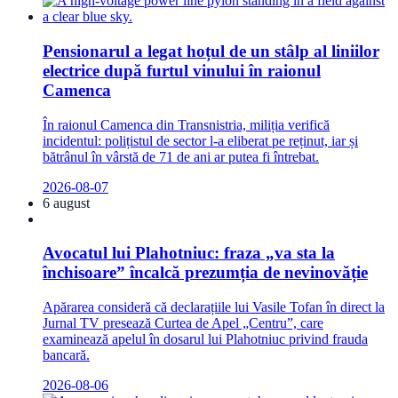
Pensionarul a legat hoțul de un stâlp al liniilor
electrice după furtul vinului în raionul
Camenca
În raionul Camenca din Transnistria, miliția verifică
incidentul: polițistul de sector l-a eliberat pe reținut, iar și
bătrânul în vârstă de 71 de ani ar putea fi întrebat.
2026-08-07
6 august
Avocatul lui Plahotniuc: fraza „va sta la
închisoare” încalcă prezumția de nevinovăție
Apărarea consideră că declarațiile lui Vasile Tofan în direct la
Jurnal TV presează Curtea de Apel „Centru”, care
examinează apelul în dosarul lui Plahotniuc privind frauda
bancară.
2026-08-06