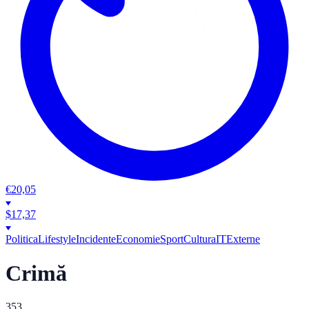
€
20,05
$
17,37
Politica
Lifestyle
Incidente
Economie
Sport
Cultura
IT
Externe
Crimă
353