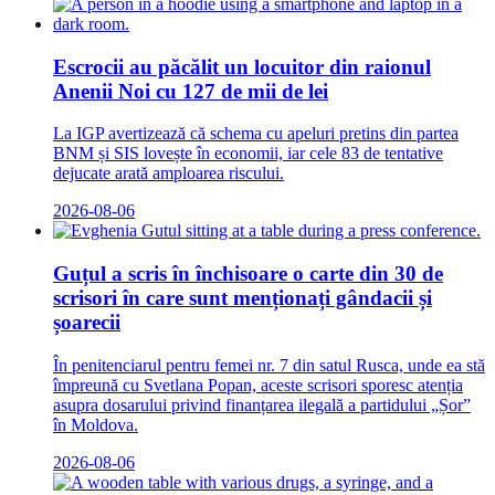
Escrocii au păcălit un locuitor din raionul
Anenii Noi cu 127 de mii de lei
La IGP avertizează că schema cu apeluri pretins din partea
BNM și SIS lovește în economii, iar cele 83 de tentative
dejucate arată amploarea riscului.
2026-08-06
Guțul a scris în închisoare o carte din 30 de
scrisori în care sunt menționați gândacii și
șoarecii
În penitenciarul pentru femei nr. 7 din satul Rusca, unde ea stă
împreună cu Svetlana Popan, aceste scrisori sporesc atenția
asupra dosarului privind finanțarea ilegală a partidului „Șor”
în Moldova.
2026-08-06