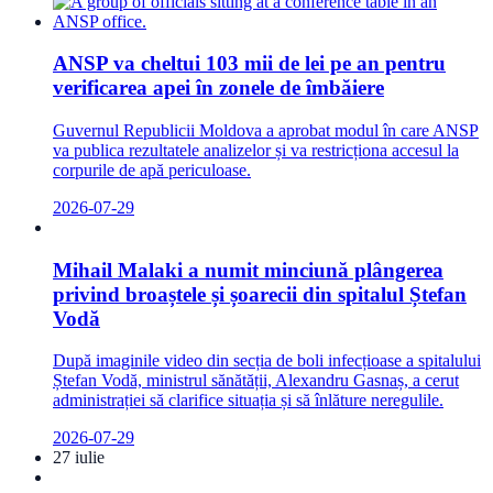
ANSP va cheltui 103 mii de lei pe an pentru
verificarea apei în zonele de îmbăiere
Guvernul Republicii Moldova a aprobat modul în care ANSP
va publica rezultatele analizelor și va restricționa accesul la
corpurile de apă periculoase.
2026-07-29
Mihail Malaki a numit minciună plângerea
privind broaștele și șoarecii din spitalul Ștefan
Vodă
După imaginile video din secția de boli infecțioase a spitalului
Ștefan Vodă, ministrul sănătății, Alexandru Gasnaș, a cerut
administrației să clarifice situația și să înlăture neregulile.
2026-07-29
27 iulie