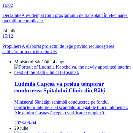
16:02
Declarație
A evidențiat rolul programului de transplant în efectuarea
operațiilor complicate.
24 iulie
15:12
Propunere
A elaborat proiectul de lege privind recunoașterea
calificărilor medicilor din UE
Ministerul Sănătății:
4 august
Ludmila Capcea va prelua temporar
conducerea Spitalului Clinic din Bălți
Ministerul Sănătății schimbă conducerea pe fondul
conflictelor interne și al scandalului legat de blocul alimentar:
Alexandru Gasnaș începe o verificare complexă.
2026-08-04
29 iulie