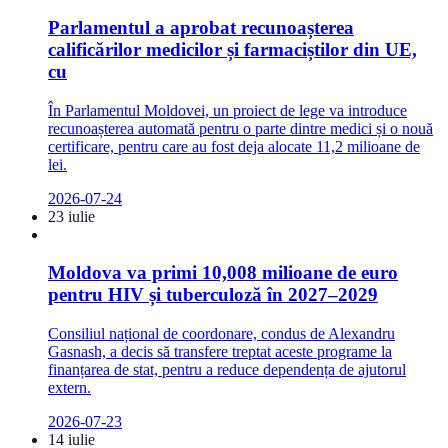
Parlamentul a aprobat recunoașterea
calificărilor medicilor și farmaciștilor din UE,
cu
În Parlamentul Moldovei, un proiect de lege va introduce
recunoașterea automată pentru o parte dintre medici și o nouă
certificare, pentru care au fost deja alocate 11,2 milioane de
lei.
2026-07-24
23 iulie
Moldova va primi 10,008 milioane de euro
pentru HIV și tuberculoză în 2027–2029
Consiliul național de coordonare, condus de Alexandru
Gasnash, a decis să transfere treptat aceste programe la
finanțarea de stat, pentru a reduce dependența de ajutorul
extern.
2026-07-23
14 iulie