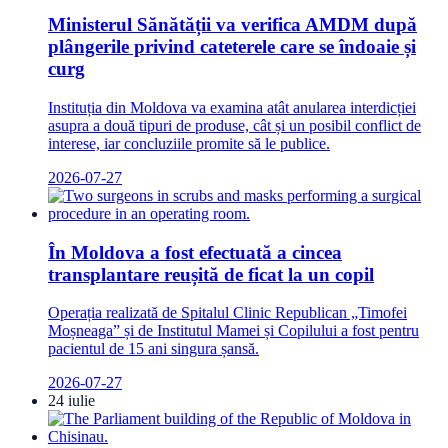
Ministerul Sănătății va verifica AMDM după
plângerile privind cateterele care se îndoaie și
curg
Instituția din Moldova va examina atât anularea interdicției
asupra a două tipuri de produse, cât și un posibil conflict de
interese, iar concluziile promite să le publice.
2026-07-27
În Moldova a fost efectuată a cincea
transplantare reușită de ficat la un copil
Operația realizată de Spitalul Clinic Republican „Timofei
Moșneaga” și de Institutul Mamei și Copilului a fost pentru
pacientul de 15 ani singura șansă.
2026-07-27
24 iulie