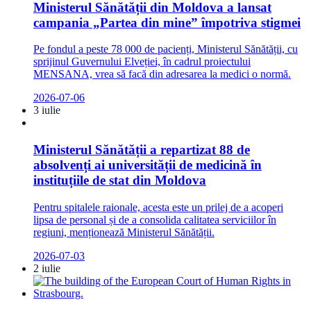
Ministerul Sănătății din Moldova a lansat
campania „Partea din mine” împotriva stigmei
Pe fondul a peste 78 000 de pacienți, Ministerul Sănătății, cu
sprijinul Guvernului Elveției, în cadrul proiectului
MENSANA, vrea să facă din adresarea la medici o normă.
2026-07-06
3 iulie
Ministerul Sănătății a repartizat 88 de
absolvenți ai universității de medicină în
instituțiile de stat din Moldova
Pentru spitalele raionale, acesta este un prilej de a acoperi
lipsa de personal și de a consolida calitatea serviciilor în
regiuni, menționează Ministerul Sănătății.
2026-07-03
2 iulie