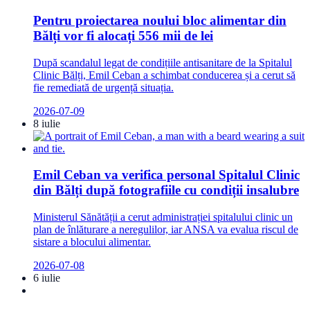
Pentru proiectarea noului bloc alimentar din
Bălți vor fi alocați 556 mii de lei
După scandalul legat de condițiile antisanitare de la Spitalul
Clinic Bălți, Emil Ceban a schimbat conducerea și a cerut să
fie remediată de urgență situația.
2026-07-09
8 iulie
Emil Ceban va verifica personal Spitalul Clinic
din Bălți după fotografiile cu condiții insalubre
Ministerul Sănătății a cerut administrației spitalului clinic un
plan de înlăturare a neregulilor, iar ANSA va evalua riscul de
sistare a blocului alimentar.
2026-07-08
6 iulie