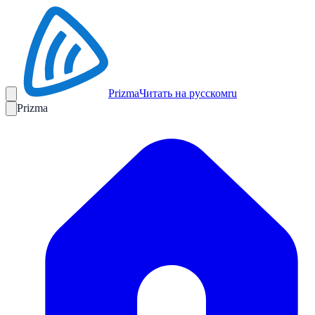
Prizma
Читать на русском
ru
Prizma