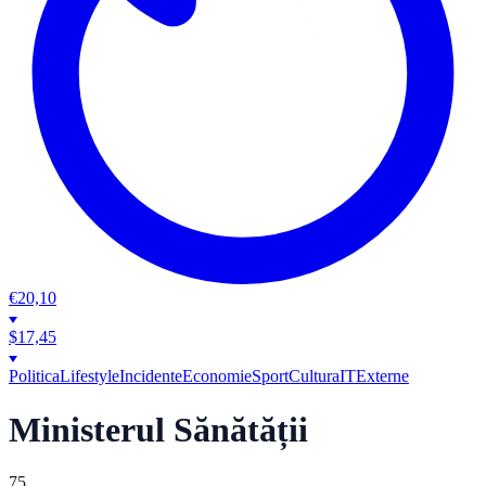
€
20,10
$
17,45
Politica
Lifestyle
Incidente
Economie
Sport
Cultura
IT
Externe
Ministerul Sănătății
75