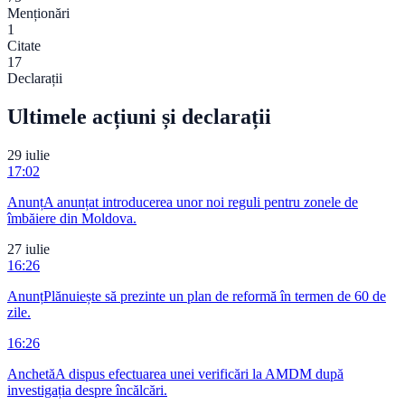
Menționări
1
Citate
17
Declarații
Ultimele acțiuni și declarații
29 iulie
17:02
Anunț
A anunțat introducerea unor noi reguli pentru zonele de
îmbăiere din Moldova.
27 iulie
16:26
Anunț
Plănuiește să prezinte un plan de reformă în termen de 60 de
zile.
16:26
Anchetă
A dispus efectuarea unei verificări la AMDM după
investigația despre încălcări.