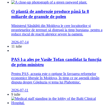
O plantă de ambrozie produce până la 8
miliarde de granule de polen
Ministerul Sănătății din Moldova le cere locuitorilor și
proprietarilor de terenuri să distrugă la timp buruiana, pentru a
reduce riscul de reacții alergice severe la oameni.
2026-07-14
11 iulie
PAS l-a ales pe Vasile Tofan candidat la funcția
de prim-ministru
Pentru PAS, aceasta este o opțiune în favoarea reformelor
economice liberale în Moldova, în timp ce pe agendă rămân
disputa despre Găgăuzia și tema lui Plahotniuc.
2026-07-11
9 iulie