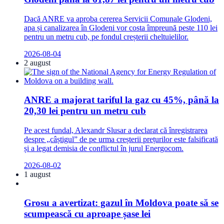
Dacă ANRE va aproba cererea Servicii Comunale Glodeni,
apa și canalizarea în Glodeni vor costa împreună peste 110 lei
pentru un metru cub, pe fondul creșterii cheltuielilor.
2026-08-04
2 august
ANRE a majorat tariful la gaz cu 45%, până la
20,30 lei pentru un metru cub
Pe acest fundal, Alexandr Slusar a declarat că înregistrarea
despre „câștigul” de pe urma creșterii prețurilor este falsificată
și a legat demisia de conflictul în jurul Energocom.
2026-08-02
1 august
Grosu a avertizat: gazul în Moldova poate să se
scumpească cu aproape șase lei