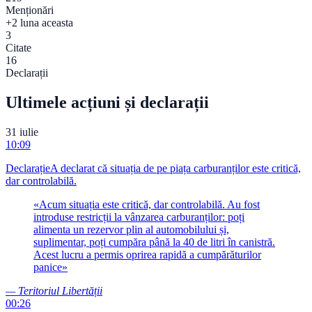
Menționări
+2 luna aceasta
3
Citate
16
Declarații
Ultimele acțiuni și declarații
31 iulie
10:09
Declarație
A declarat că situația de pe piața carburanților este critică,
dar controlabilă.
«
Acum situația este critică, dar controlabilă. Au fost
introduse restricții la vânzarea carburanților: poți
alimenta un rezervor plin al automobilului și,
suplimentar, poți cumpăra până la 40 de litri în canistră.
Acest lucru a permis oprirea rapidă a cumpărăturilor
panice
»
—
Teritoriul Libertății
00:26