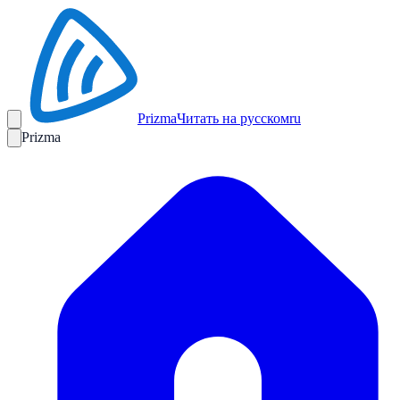
Prizma
Читать на русском
ru
Prizma