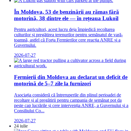
În Moldova, 53 de benzinării au rămas fără
motorină, 38 dintre ele — în rețeaua Lukoil
Pentru agricultori, acest lucru deja împiedică recoltarea
culturilor și pregătirea terenurilor pentru semănatul de vară-
toamnă, astfel că Forța Fermierilor cere reacția ANRE și a
Guvernului.
2026-07-27
Fermierii din Moldova au declarat un deficit de
motorină de 5–7 zile la furnizori
Asociația consideră că întreruperile din plinul perioadei de
recoltare și al pregătirii pentru campania de semănat pot da
peste cap lucrările și cere intervenția ANRE, a Guvernului și a
Consiliului Co...
2026-07-27
24 iulie