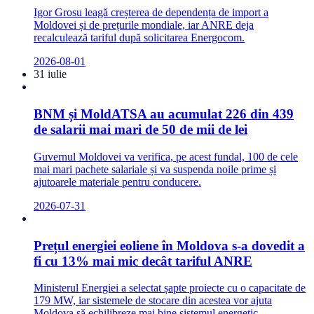
Igor Grosu leagă creșterea de dependența de import a
Moldovei și de prețurile mondiale, iar ANRE deja
recalculează tariful după solicitarea Energocom.
2026-08-01
31 iulie
BNM și MoldATSA au acumulat 226 din 439
de salarii mai mari de 50 de mii de lei
Guvernul Moldovei va verifica, pe acest fundal, 100 de cele
mai mari pachete salariale și va suspenda noile prime și
ajutoarele materiale pentru conducere.
2026-07-31
Prețul energiei eoliene în Moldova s-a dovedit a
fi cu 13% mai mic decât tariful ANRE
Ministerul Energiei a selectat șapte proiecte cu o capacitate de
179 MW, iar sistemele de stocare din acestea vor ajuta
Moldova să echilibreze mai bine sistemul energetic.