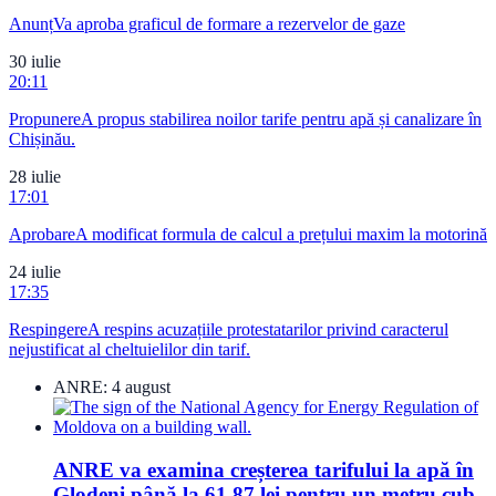
Anunț
Va aproba graficul de formare a rezervelor de gaze
30 iulie
20:11
Propunere
A propus stabilirea noilor tarife pentru apă și canalizare în
Chișinău.
28 iulie
17:01
Aprobare
A modificat formula de calcul a prețului maxim la motorină
24 iulie
17:35
Respingere
A respins acuzațiile protestatarilor privind caracterul
nejustificat al cheltuielilor din tarif.
ANRE:
4 august
ANRE va examina creșterea tarifului la apă în
Glodeni până la 61,87 lei pentru un metru cub