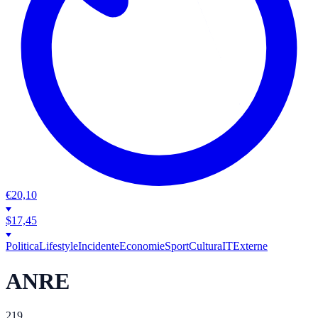
€
20,10
$
17,45
Politica
Lifestyle
Incidente
Economie
Sport
Cultura
IT
Externe
ANRE
219