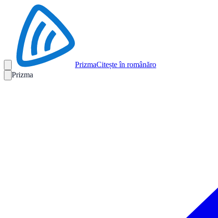
Prizma
Citește în română
ro
Prizma