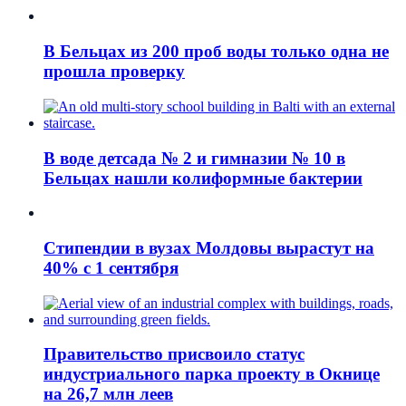
В Бельцах из 200 проб воды только одна не
прошла проверку
В воде детсада № 2 и гимназии № 10 в
Бельцах нашли колиформные бактерии
Стипендии в вузах Молдовы вырастут на
40% с 1 сентября
Правительство присвоило статус
индустриального парка проекту в Окнице
на 26,7 млн леев