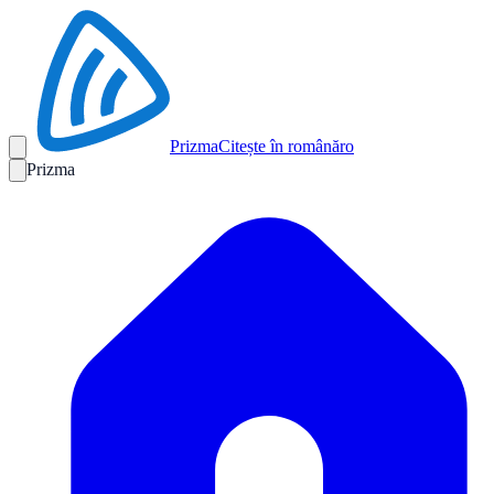
Prizma
Citește în română
ro
Prizma