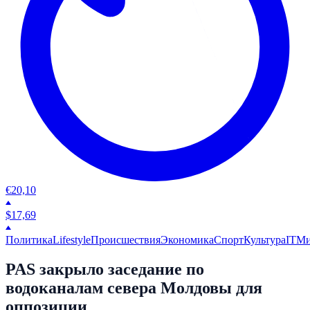
€
20,10
$
17,69
Политика
Lifestyle
Происшествия
Экономика
Спорт
Культура
IT
М
PAS закрыло заседание по
водоканалам севера Молдовы для
оппозиции