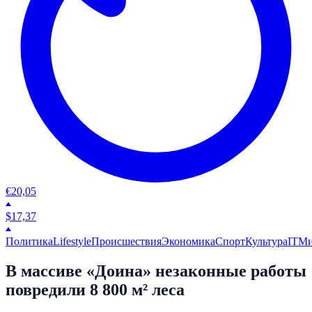
€
20,05
$
17,37
Политика
Lifestyle
Происшествия
Экономика
Спорт
Культура
IT
М
В массиве «Доина» незаконные работы
повредили 8 800 м² леса