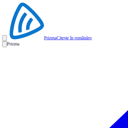
Prizma
Citește în română
ro
Prizma