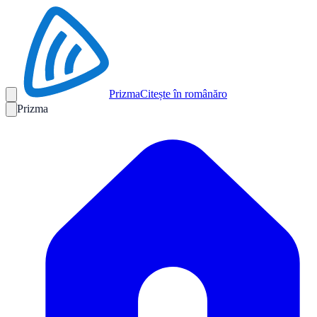
Prizma
Citește în română
ro
Prizma