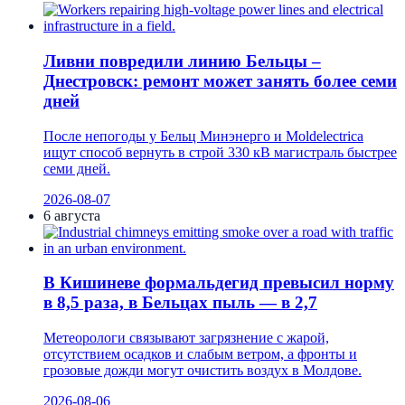
Ливни повредили линию Бельцы –
Днестровск: ремонт может занять более семи
дней
После непогоды у Бельц Минэнерго и Moldelectrica
ищут способ вернуть в строй 330 кВ магистраль быстрее
семи дней.
2026-08-07
6 августа
В Кишиневе формальдегид превысил норму
в 8,5 раза, в Бельцах пыль — в 2,7
Метеорологи связывают загрязнение с жарой,
отсутствием осадков и слабым ветром, а фронты и
грозовые дожди могут очистить воздух в Молдове.
2026-08-06