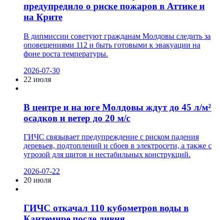
предупредило о риске пожаров в Аттике и
на Крите
В дипмиссии советуют гражданам Молдовы следить за
оповещениями 112 и быть готовыми к эвакуации на
фоне роста температуры.
2026-07-30
22 июля
В центре и на юге Молдовы ждут до 45 л/м²
осадков и ветер до 20 м/с
ГИЧС связывает предупреждение с риском падения
деревьев, подтоплений и сбоев в электросети, а также с
угрозой для щитов и нестабильных конструкций.
2026-07-22
20 июля
ГИЧС откачал 110 кубометров воды в
Кантемире после ливня