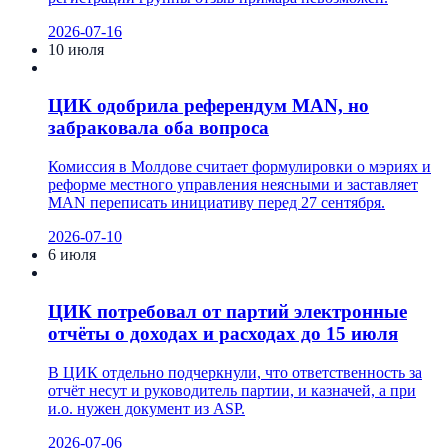
2026-07-16
10 июля
ЦИК одобрила референдум MAN, но
забраковала оба вопроса
Комиссия в Молдове считает формулировки о мэриях и
реформе местного управления неясными и заставляет
MAN переписать инициативу перед 27 сентября.
2026-07-10
6 июля
ЦИК потребовал от партий электронные
отчёты о доходах и расходах до 15 июля
В ЦИК отдельно подчеркнули, что ответственность за
отчёт несут и руководитель партии, и казначей, а при
и.о. нужен документ из ASP.
2026-07-06