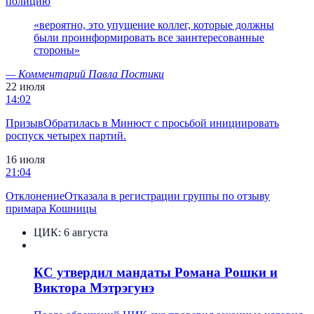
полицию
«
вероятно, это упущение коллег, которые должны
были проинформировать все заинтересованные
стороны
»
—
Комментарий Павла Постики
22 июля
14:02
Призыв
Обратилась в Минюст с просьбой инициировать
роспуск четырех партий.
16 июля
21:04
Отклонение
Отказала в регистрации группы по отзыву
примара Кошницы
ЦИК:
6 августа
КС утвердил мандаты Романа Рошки и
Виктора Мэтрэгунэ