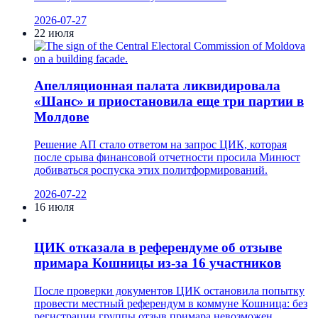
2026-07-27
22 июля
Апелляционная палата ликвидировала
«Шанс» и приостановила еще три партии в
Молдове
Решение АП стало ответом на запрос ЦИК, которая
после срыва финансовой отчетности просила Минюст
добиваться роспуска этих политформирований.
2026-07-22
16 июля
ЦИК отказала в референдуме об отзыве
примара Кошницы из-за 16 участников
После проверки документов ЦИК остановила попытку
провести местный референдум в коммуне Кошница: без
регистрации группы отзыв примара невозможен.