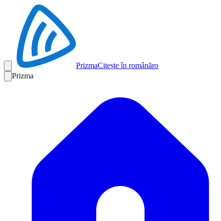
Prizma
Citește în română
ro
Prizma