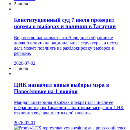
2 июля
Конституционный суд 7 июля проверит
нормы о выборах и полиции в Гагаузии
Ведомство настаивает, что Народное собрание не
должно влиять на национальные структуры, а исход
дела может повлиять на разблокировку выборов в
регионе.
2026-07-02
1 июля
ЦИК назначил новые выборы мэра в
Новосёловке на 1 ноября
Мандат Екатерины Якобчак прекратился после её
избрания мэром Тараклии, а на том же заседании ЦИК
отклонил ещё два местных обращения.
2026-07-01