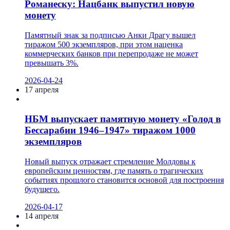
Романеску: Нацбанк выпустил новую
монету
Памятный знак за подписью Анки Драгу вышел
тиражом 500 экземпляров, при этом наценка
коммерческих банков при перепродаже не может
превышать 3%.
2026-04-24
17 апреля
НБМ выпускает памятную монету «Голод в
Бессарабии 1946–1947» тиражом 1000
экземпляров
Новый выпуск отражает стремление Молдовы к
европейским ценностям, где память о трагических
событиях прошлого становится основой для построения
будущего.
2026-04-17
14 апреля