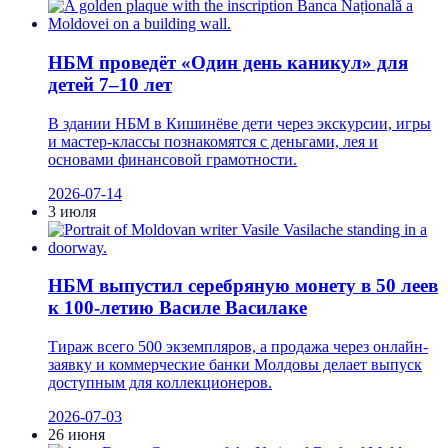
НБМ проведёт «Один день каникул» для
детей 7–10 лет
В здании НБМ в Кишинёве дети через экскурсии, игры
и мастер-классы познакомятся с деньгами, лея и
основами финансовой грамотности.
2026-07-14
3 июля
НБМ выпустил серебряную монету в 50 леев
к 100-летию Василе Василаке
Тираж всего 500 экземпляров, а продажа через онлайн-
заявку и коммерческие банки Молдовы делает выпуск
доступным для коллекционеров.
2026-07-03
26 июня