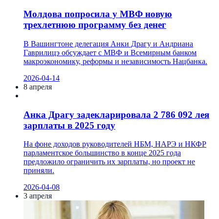
Молдова попросила у МВФ новую
трехлетнюю программу без денег
В Вашингтоне делегация Анки Драгу и Андриана
Гаврилицэ обсуждает с МВФ и Всемирным банком
макроэкономику, реформы и независимость Нацбанка.
2026-04-14
8 апреля
Анка Драгу задекларировала 2 786 092 лея
зарплаты в 2025 году
На фоне доходов руководителей НБМ, НАРЭ и НКФР
парламентское большинство в конце 2025 года
предложило ограничить их зарплаты, но проект не
приняли.
2026-04-08
3 апреля