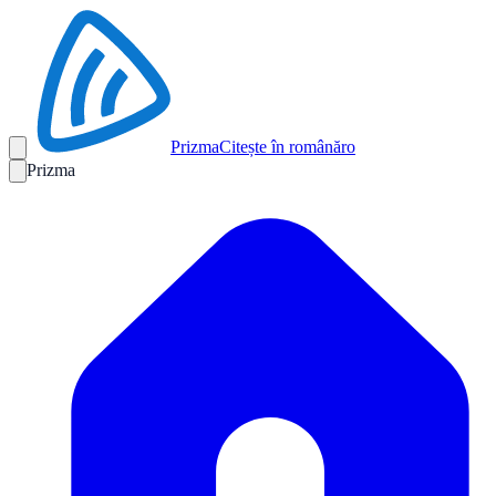
Prizma
Citește în română
ro
Prizma