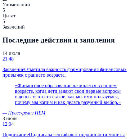
Упоминаний
5
Цитат
5
Заявлений
Последние действия и заявления
14 июля
21:48
Заявление
Отметила важность формирования финансовых
привычек с раннего возраста.
«
Финансовое образование начинается в раннем
возрасте, когда дети задают свои первые вопросы
о деньгах: что это такое, как мы ими пользуемся,
почему мы копим и как делать разумный выбор.
»
—
Пресс-релиз НБМ
3 июля
12:04
Подписание
Подписала сертификат подлинности монеты