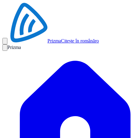
Prizma
Citește în română
ro
Prizma