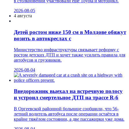
в столкновении участвовали ещё Toyota и мотоцикл.
2026-08-05
4 августа
Детей ростом ниже 150 см в Молдове обяжут
возить в автокреслах с
Министерство инфраструктуры связывает реформу с
ростом детских ДТП и хочет также усилить правила для
автобусов и грузовиков.
2026-08-04
Внедорожник выехал на встречную полосу
и устроил смертельное ДТП на трассе R-6
В Оргеевской районной больнице сообщили, что 56-
летний водитель автобуса после операции остаётся в
крайне тяжёлом состоянии, а две пассажирки уже дома.
2026-08-04