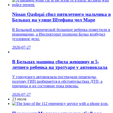
Nissan Qashqai сбил пятилетнего мальчика в
Бельцах на улице Штефана чел Маре
В Бельцкой клинической больнице ребенка поместили в
реанимацию, а Инспекторат полиции Бельц возбудил
уголовное дело.
2026-07-27
В Бельцах машина сбила женщину и 5-
летнего ребенка на тротуаре у автовокзала
У городского автовокзала пострадали пешеходы,
поэтому ГИП разбирается в обстоятельствах ДТП, а
причины и их состояние пока неясны.
2026-07-27
23 июля