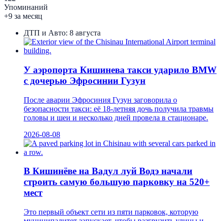
Упоминаний
+9 за месяц
ДТП и Авто:
8 августа
У аэропорта Кишинева такси ударило BMW
с дочерью Эфросинии Гузун
После аварии Эфросиния Гузун заговорила о
безопасности такси: её 18-летняя дочь получила травмы
головы и шеи и несколько дней провела в стационаре.
2026-08-08
В Кишинёве на Вадул луй Водэ начали
строить самую большую парковку на 520+
мест
Это первый объект сети из пяти парковок, которую
муниципалитет запускает, чтобы разгрузить улицы и