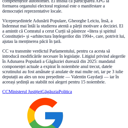
competențelor autonomiei. El insistă că participarea APG la
formarea organului electoral regional este o manifestare a
democrației reprezentative locale.
Vicepreședintele Adunării Populare, Gheorghe Leiciu, însă, a
îndemnat mai întâi la studierea atentă a părții motivare a deciziei. El
a amintit că Comratul a cerut Curții să păstreze «litera și spiritul
Constituției» și «arhitectura înțelegerilor din 1994», care, potrivit lui,
ajutau la menținerea păcii în țară.
CC va transmite verdictul Parlamentului, pentru ca acesta să
introducă modificările necesare în legislație. Litigiul privind alegerile
în Adunarea Populară a Găgăuziei durează din 2025: mandatul
componenței actuale a expirat în noiembrie anul trecut, datele
scrutinului au fost amânate și anulate de mai multe ori, iar pe 3 iulie
deputații au ales un nou președinte — Valentin Gaydarji — iar în
aceeași ședință au stabilit noi alegeri pentru 15 noiembrie.
CC
Ministerul Justiției
Găgăuzia
Politica