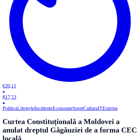
€
20,11
$
17,53
Politica
Lifestyle
Incidente
Economie
Sport
Cultura
IT
Externe
Curtea Constituțională a Moldovei a
anulat dreptul Găgăuziei de a forma CEC
locală