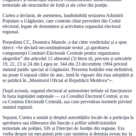
teritoriale ale structurilor de forță și ale celor din justiție.
Curtea a declarat, de asemenea, inadmisibilă sesizarea Adunării
Populare a Găgăuziei, care contesta chiar prevederi din Codul
electoral, legate de denumirea și activitatea organului electoral
regional.
Președinta CC, Domnica Manole, a dat citire verdictului și a spus
direct: «Se declară neconstituționale textul „și aprobarea
componenței Comisiei Electorale Centrale pentru organizarea
alegerilor” din articolul 12 alineatul (3) litera d), precum și articolele
19, 22, 23 și 24 din Legea nr. 344 din 23 decembrie 1994 privind
statutul juridic special al Găgăuziei. Prezenta hotărâre este definitivă,
nu poate fi supusă căilor de atac, intră în vigoare din ziua adoptării și
se publică în „Monitorul Oficial al Republicii Moldova”».
După aceasta, organul electoral al autonomiei trebuie să funcționeze
în baza legislației naționale — ca Consiliul Electoral Central, și nu
ca Comisia Electorală Centrală, așa cum prevedeau normele privind
statutul regiunii.
Separat, Curtea a anulat și dreptul autorităților locale de a participa la
aprobarea sau eliberarea din funcție a șefilor subdiviziunilor
teritoriale ale poliției, SIS și Direcției de Justiție din regiune. Era
vorba despre un mecanism prin care numirea și demisia aveau loc la