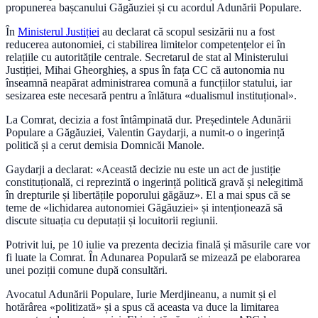
propunerea bașcanului Găgăuziei și cu acordul Adunării Populare.
În
Ministerul Justiției
au declarat că scopul sesizării nu a fost
reducerea autonomiei, ci stabilirea limitelor competențelor ei în
relațiile cu autoritățile centrale. Secretarul de stat al Ministerului
Justiției, Mihai Gheorghieș, a spus în fața CC că autonomia nu
înseamnă neapărat administrarea comună a funcțiilor statului, iar
sesizarea este necesară pentru a înlătura «dualismul instituțional».
La Comrat, decizia a fost întâmpinată dur. Președintele Adunării
Populare a Găgăuziei, Valentin Gaydarji, a numit-o o ingerință
politică și a cerut demisia Domnicăi Manole.
Gaydarji a declarat: «Această decizie nu este un act de justiție
constituțională, ci reprezintă o ingerință politică gravă și nelegitimă
în drepturile și libertățile poporului găgăuz». El a mai spus că se
teme de «lichidarea autonomiei Găgăuziei» și intenționează să
discute situația cu deputații și locuitorii regiunii.
Potrivit lui, pe 10 iulie va prezenta decizia finală și măsurile care vor
fi luate la Comrat. În Adunarea Populară se mizează pe elaborarea
unei poziții comune după consultări.
Avocatul Adunării Populare, Iurie Merdjineanu, a numit și el
hotărârea «politizată» și a spus că aceasta va duce la limitarea