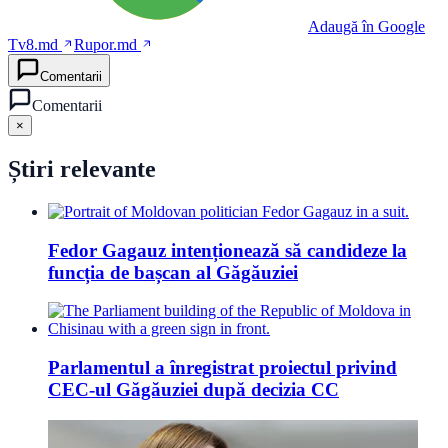
Adaugă în Google
Tv8.md
Rupor.md
Comentarii
Comentarii
×
Știri relevante
Fedor Gagauz intenționează să candideze la
funcția de bașcan al Găgăuziei
Parlamentul a înregistrat proiectul privind
CEC-ul Găgăuziei după decizia CC