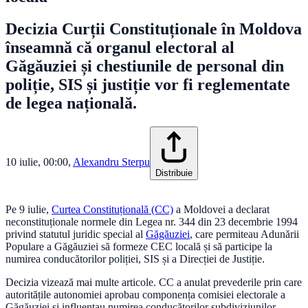
Decizia Curții Constituționale în Moldova
înseamnă că organul electoral al
Găgăuziei și chestiunile de personal din
poliție, SIS și justiție vor fi reglementate
de legea națională.
10 iulie, 00:00
,
Alexandru Sterpu
Distribuie
Pe 9 iulie,
Curtea Constituțională (CC)
a Moldovei a declarat
neconstituționale normele din Legea nr. 344 din 23 decembrie 1994
privind statutul juridic special al
Găgăuziei
, care permiteau Adunării
Populare a Găgăuziei să formeze CEC locală și să participe la
numirea conducătorilor poliției, SIS și a Direcției de Justiție.
Decizia vizează mai multe articole. CC a anulat prevederile prin care
autoritățile autonomiei aprobau componența comisiei electorale a
Găgăuziei și influențau numirea conducătorilor subdiviziunilor