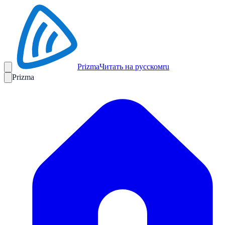
Prizma
Читать на русском
ru
Prizma