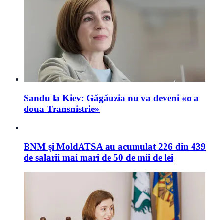
Sandu la Kiev: Găgăuzia nu va deveni «o a
doua Transnistrie»
BNM și MoldATSA au acumulat 226 din 439
de salarii mai mari de 50 de mii de lei