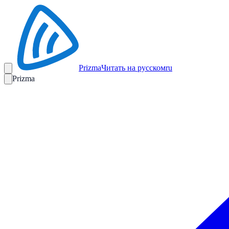
Prizma
Читать на русском
ru
Prizma