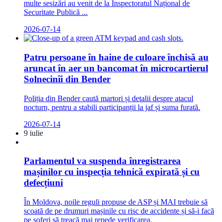
multe sesizări au venit de la Inspectoratul Național de
Securitate Publică ...
2026-07-14
Patru persoane în haine de culoare închisă au
aruncat în aer un bancomat în microcartierul
Solnecinîi din Bender
Poliția din Bender caută martori și detalii despre atacul
nocturn, pentru a stabili participanții la jaf și suma furată.
2026-07-14
9 iulie
Parlamentul va suspenda înregistrarea
mașinilor cu inspecția tehnică expirată și cu
defecțiuni
În Moldova, noile reguli propuse de ASP și MAI trebuie să
scoată de pe drumuri mașinile cu risc de accidente și să-i facă
pe șoferi să treacă mai repede verificarea.