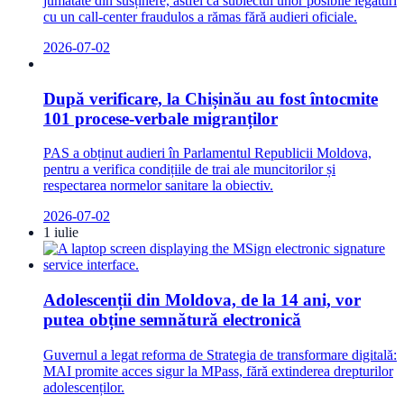
jumătate din susținere, astfel că subiectul unor posibile legături
cu un call-center fraudulos a rămas fără audieri oficiale.
2026-07-02
După verificare, la Chișinău au fost întocmite
101 procese-verbale migranților
PAS a obținut audieri în Parlamentul Republicii Moldova,
pentru a verifica condițiile de trai ale muncitorilor și
respectarea normelor sanitare la obiectiv.
2026-07-02
1 iulie
Adolescenții din Moldova, de la 14 ani, vor
putea obține semnătură electronică
Guvernul a legat reforma de Strategia de transformare digitală:
MAI promite acces sigur la MPass, fără extinderea drepturilor
adolescenților.