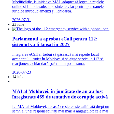
Modificările, la inițiativa MAI, adaptează legea la rețelele
online și la noile substanțe sintetice, iar pentru persoanele
juridice introduc amenzi și lichidarea.
2026-07-31
23 iulie
Parlamentul a aprobat eCall pentru 112:
sistemul va fi lansat în 2027
Integrarea eCall ar trebui să găsească mai repede locul
accidentului rutier în Moldova și să ajute serviciile 112 să
reacționeze, chiar dacă șoferul nu poate suna.
2026-07-23
14 iulie
MAI al Moldovei: în jumătate de an au fost
înregistrate 469 de tentative de corupție activă
La MAI al Moldovei, această creștere este calificată drept un
semn al unei responsabilități mai mari a angajaților: cele mai