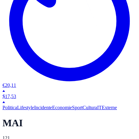
€
20,11
$
17,53
Politica
Lifestyle
Incidente
Economie
Sport
Cultura
IT
Externe
MAI
121