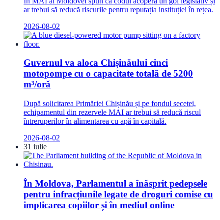
În MAI al Moldovei spun că codul acoperă un gol legislativ și
ar trebui să reducă riscurile pentru reputația instituției în rețea.
2026-08-02
Guvernul va aloca Chișinăului cinci
motopompe cu o capacitate totală de 5200
m³/oră
După solicitarea Primăriei Chișinău și pe fondul secetei,
echipamentul din rezervele MAI ar trebui să reducă riscul
întreruperilor în alimentarea cu apă în capitală.
2026-08-02
31 iulie
În Moldova, Parlamentul a înăsprit pedepsele
pentru infracțiunile legate de droguri comise cu
implicarea copiilor și în mediul online