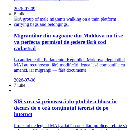
2026-07-09
8 iulie
Migranților din vagoane din Moldova nu li se
va perfecta permisul de ședere fără cod
cadastral
La audierile din Parlamentul Republicii Moldova, deputații și
MAI au recunoscut: fără modificări, legea lasă companiile cu
amenzi, iar migranții — fără documente.
2026-07-08
7 iulie
SIS vrea să primească dreptul de a bloca în
decurs de o oră conținutul terorist de pe
internet
Proiectul de lege al MAI, aflat în consultări publice, trebuie să