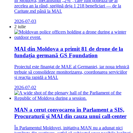
În Moldova, mecanismul „2%”, care funcționează de al
zecelea an la rând, sprijină deja 1 218 beneficiari — de la
Caritate.md până la MAI.
2026-07-03
2 iulie
MAI din Moldova a primit 81 de drone de la
fundația germană GS Foundation
Proiectul este finanțat de MAE al Germaniei, iar noua tehnică
trebuie să consolideze monitorizarea, coordonarea serviciilor
și reacția rapidă a MAI.
2026-07-02
MAN a cerut convocarea în Parlament a SIS,
Procuraturii și MAI din cauza unui call-center
În Parlamentul Moldovei, inițiativa MAN nu a adunat nici