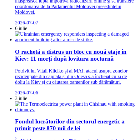
înăsprească lupta împotriva radicalizării online și să transfere
coordonarea de la Parlamentul Moldovei președintelui
Moldovei.
2026-07-07
6 iulie
O rachetă a distrus un bloc cu nouă etaje în
Kiev: 11 morți după lovitura nocturnă
Potrivit lui Vitali Kliciko și al MAI, atacul asupra zonelor
rezidențiale din capitală și din Odesa s-a încheiat cu zi de
doliu la Kiev și cu căutarea oamenilor sub dărâmături.
2026-07-06
3 iulie
Fondul lucrătorilor din sectorul energetic a
primit peste 870 mii de lei