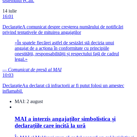
sistemului eCall.
14 iulie
16:01
Declarație
A comunicat despre creșterea numărului de notificări
privind tentativele de mituirea angajaților
«
În spatele fiecărei astfel de sesizări stă decizia unui
angajat de a acționa în conformitate cu principiile
onestității, responsabilității și respectului față de cadrul
legal.
»
—
Comunicat de presă al MAI
10:03
Declarație
Au declarat că infractorii ar fi putut folosi un amestec
inflamabil.
MAI:
2 august
MAI a interzis angajaților simbolistica și
declarațiile care incită la ură