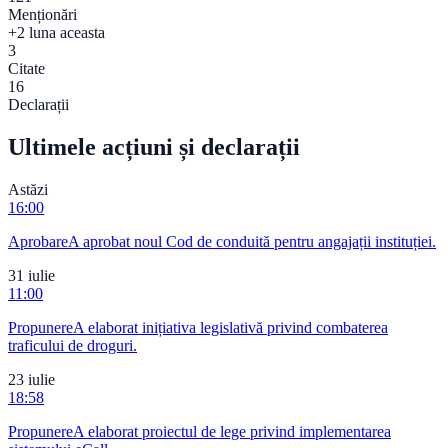
Menționări
+2 luna aceasta
3
Citate
16
Declarații
Ultimele acțiuni și declarații
Astăzi
16:00
Aprobare
A aprobat noul Cod de conduită pentru angajații instituției.
31 iulie
11:00
Propunere
A elaborat inițiativa legislativă privind combaterea
traficului de droguri.
23 iulie
18:58
Propunere
A elaborat proiectul de lege privind implementarea