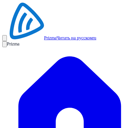
Prizma
Читать на русском
ru
Prizma