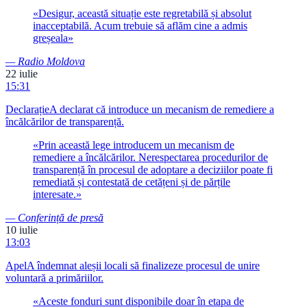
«
Desigur, această situație este regretabilă și absolut
inacceptabilă. Acum trebuie să aflăm cine a admis
greșeala
»
—
Radio Moldova
22 iulie
15:31
Declarație
A declarat că introduce un mecanism de remediere a
încălcărilor de transparență.
«
Prin această lege introducem un mecanism de
remediere a încălcărilor. Nerespectarea procedurilor de
transparență în procesul de adoptare a deciziilor poate fi
remediată și contestată de cetățeni și de părțile
interesate.
»
—
Conferință de presă
10 iulie
13:03
Apel
A îndemnat aleșii locali să finalizeze procesul de unire
voluntară a primăriilor.
«
Aceste fonduri sunt disponibile doar în etapa de