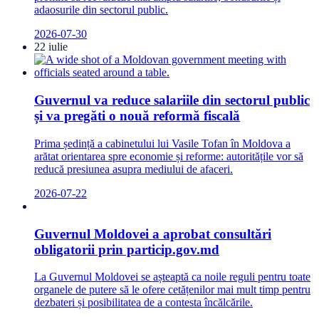
adaosurile din sectorul public.
2026-07-30
22 iulie
Guvernul va reduce salariile din sectorul public
și va pregăti o nouă reformă fiscală
Prima ședință a cabinetului lui Vasile Tofan în Moldova a
arătat orientarea spre economie și reforme: autoritățile vor să
reducă presiunea asupra mediului de afaceri.
2026-07-22
Guvernul Moldovei a aprobat consultări
obligatorii prin particip.gov.md
La Guvernul Moldovei se așteaptă ca noile reguli pentru toate
organele de putere să le ofere cetățenilor mai mult timp pentru
dezbateri și posibilitatea de a contesta încălcările.