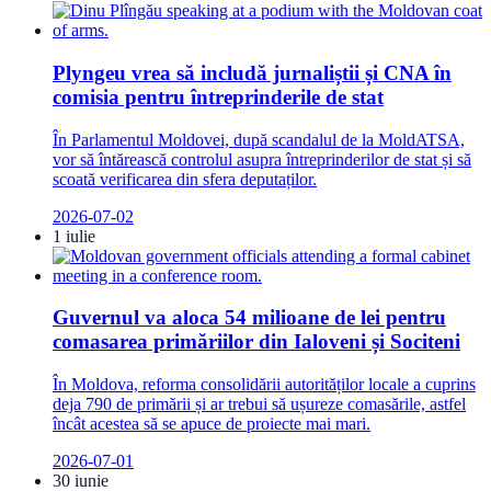
Plyngeu vrea să includă jurnaliștii și CNA în
comisia pentru întreprinderile de stat
În Parlamentul Moldovei, după scandalul de la MoldATSA,
vor să întărească controlul asupra întreprinderilor de stat și să
scoată verificarea din sfera deputaților.
2026-07-02
1 iulie
Guvernul va aloca 54 milioane de lei pentru
comasarea primăriilor din Ialoveni și Sociteni
În Moldova, reforma consolidării autorităților locale a cuprins
deja 790 de primării și ar trebui să ușureze comasările, astfel
încât acestea să se apuce de proiecte mai mari.
2026-07-01
30 iunie