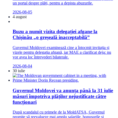
un portal despre plăți, pentru a depista abuzurile.
2026-08-05
4 august
Buzu a numit vizita delegației afgane la
Chișinău „o greșeală inacceptabilă”
Guvernul Moldovei examinează cine a întocmit invitația și
vizele pentru delegația afgană, iar MAE a clarificat deja: nu
vor avea loc întrevederi bilaterale.
2026-08-04
30 iulie
Guvernul Moldovei va anunța până la 31 iulie
măsuri împotriva plăților nejustificate către
funcționari
După scandalul cu primele de la MoldATSA, Guvernul
promite să reevalueze mai amplu salariile, bonusurile și