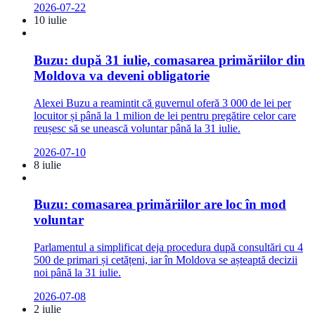
2026-07-22
10 iulie
Buzu: după 31 iulie, comasarea primăriilor din
Moldova va deveni obligatorie
Alexei Buzu a reamintit că guvernul oferă 3 000 de lei per
locuitor și până la 1 milion de lei pentru pregătire celor care
reușesc să se unească voluntar până la 31 iulie.
2026-07-10
8 iulie
Buzu: comasarea primăriilor are loc în mod
voluntar
Parlamentul a simplificat deja procedura după consultări cu 4
500 de primari și cetățeni, iar în Moldova se așteaptă decizii
noi până la 31 iulie.
2026-07-08
2 iulie