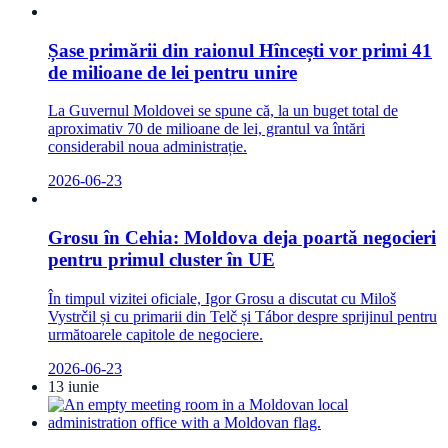
Șase primării din raionul Hîncești vor primi 41
de milioane de lei pentru unire
La Guvernul Moldovei se spune că, la un buget total de
aproximativ 70 de milioane de lei, grantul va întări
considerabil noua administrație.
2026-06-23
Grosu în Cehia: Moldova deja poartă negocieri
pentru primul cluster în UE
În timpul vizitei oficiale, Igor Grosu a discutat cu Miloš
Vystrčil și cu primarii din Telč și Tábor despre sprijinul pentru
următoarele capitole de negociere.
2026-06-23
13 iunie