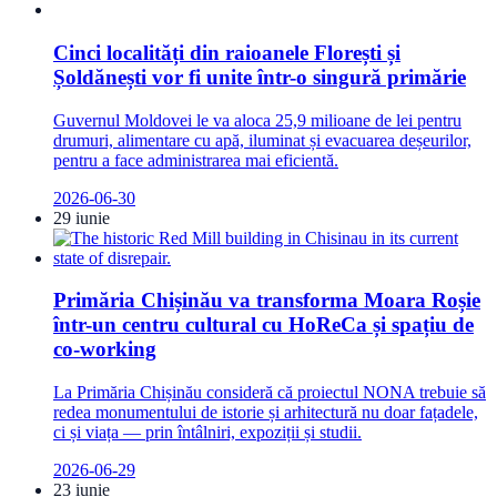
Cinci localități din raioanele Florești și
Șoldănești vor fi unite într-o singură primărie
Guvernul Moldovei le va aloca 25,9 milioane de lei pentru
drumuri, alimentare cu apă, iluminat și evacuarea deșeurilor,
pentru a face administrarea mai eficientă.
2026-06-30
29 iunie
Primăria Chișinău va transforma Moara Roșie
într-un centru cultural cu HoReCa și spațiu de
co-working
La Primăria Chișinău consideră că proiectul NONA trebuie să
redea monumentului de istorie și arhitectură nu doar fațadele,
ci și viața — prin întâlniri, expoziții și studii.
2026-06-29
23 iunie