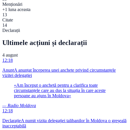
Menționări
+1 luna aceasta
13
Citate
14
Declarații
Ultimele acțiuni și declarații
4 august
12:18
Anunț
A anunțat începerea unei anchete privind circumstanțele
vizitei delegației
«
Am început o anchetă pentru a clarifica toate
circumstanțele care au dus la situația în care aceste
persoane au ajuns în Moldova
»
—
Radio Moldova
12:18
Declarație
A numit vizita delegației talibanilor în Moldova o greșeală
inacceptabilă