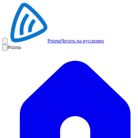
Prizma
Читать на русском
ru
Prizma