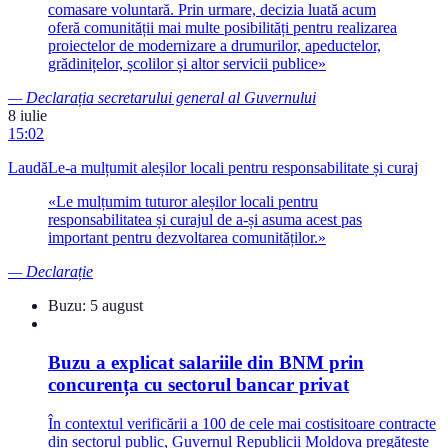
comasare voluntară. Prin urmare, decizia luată acum
oferă comunității mai multe posibilități pentru realizarea
proiectelor de modernizare a drumurilor, apeductelor,
grădinițelor, școlilor și altor servicii publice
»
—
Declarația secretarului general al Guvernului
8 iulie
15:02
Laudă
Le-a mulțumit aleșilor locali pentru responsabilitate și curaj
«
Le mulțumim tuturor aleșilor locali pentru
responsabilitatea și curajul de a-și asuma acest pas
important pentru dezvoltarea comunităților.
»
—
Declarație
Buzu:
5 august
Buzu a explicat salariile din BNM prin
concurența cu sectorul bancar privat
În contextul verificării a 100 de cele mai costisitoare contracte
din sectorul public, Guvernul Republicii Moldova pregătește