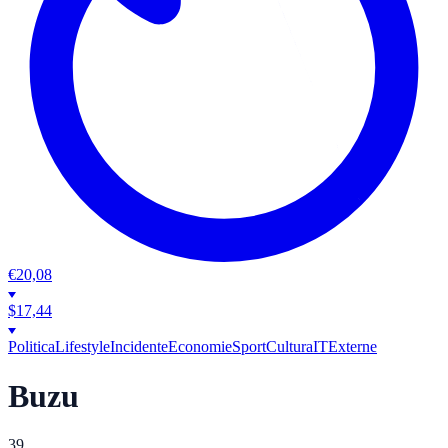
€
20,08
$
17,44
Politica
Lifestyle
Incidente
Economie
Sport
Cultura
IT
Externe
Buzu
39