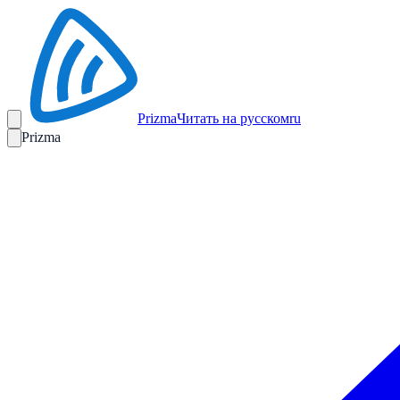
Prizma
Читать на русском
ru
Prizma