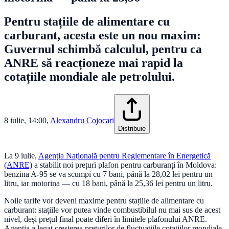
Pentru stațiile de alimentare cu
carburant, acesta este un nou maxim:
Guvernul schimbă calculul, pentru ca
ANRE să reacționeze mai rapid la
cotațiile mondiale ale petrolului.
8 iulie, 14:00
,
Alexandru Cojocari
Distribuie
La 9 iulie,
Agenția Națională pentru Reglementare în Energetică
(ANRE)
a stabilit noi prețuri plafon pentru carburanți în Moldova:
benzina A-95 se va scumpi cu 7 bani, până la 28,02 lei pentru un
litru, iar motorina — cu 18 bani, până la 25,36 lei pentru un litru.
Noile tarife vor deveni maxime pentru stațiile de alimentare cu
carburant: stațiile vor putea vinde combustibilul nu mai sus de acest
nivel, deși prețul final poate diferi în limitele plafonului ANRE.
Agenția a legat creșterea prețurilor de fluctuațiile cotațiilor mondiale