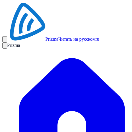
Prizma
Читать на русском
ru
Prizma