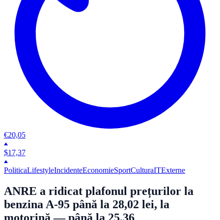
€
20,05
$
17,37
Politica
Lifestyle
Incidente
Economie
Sport
Cultura
IT
Externe
ANRE a ridicat plafonul prețurilor la
benzina A-95 până la 28,02 lei, la
motorină — până la 25,36