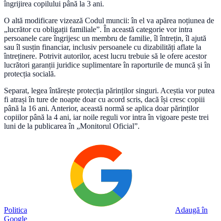
îngrijirea copilului până la 3 ani.
O altă modificare vizează Codul muncii: în el va apărea noțiunea de
„lucrător cu obligații familiale”. În această categorie vor intra
persoanele care îngrijesc un membru de familie, îl întrețin, îl ajută
sau îl susțin financiar, inclusiv persoanele cu dizabilități aflate la
întreținere. Potrivit autorilor, acest lucru trebuie să le ofere acestor
lucrători garanții juridice suplimentare în raporturile de muncă și în
protecția socială.
Separat, legea întărește protecția părinților singuri. Aceștia vor putea
fi atrași în ture de noapte doar cu acord scris, dacă își cresc copiii
până la 16 ani. Anterior, această normă se aplica doar părinților
copiilor până la 4 ani, iar noile reguli vor intra în vigoare peste trei
luni de la publicarea în „Monitorul Oficial”.
Politica
Adaugă în
Google