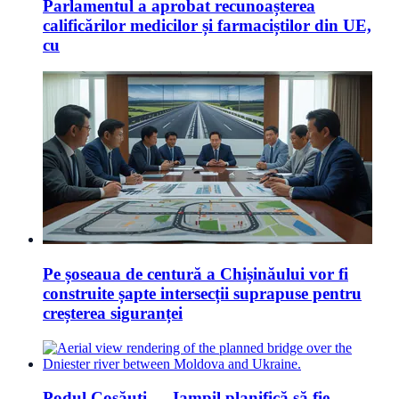
Parlamentul a aprobat recunoașterea
calificărilor medicilor și farmaciștilor din UE,
cu
Pe șoseaua de centură a Chișinăului vor fi
construite șapte intersecții suprapuse pentru
creșterea siguranței
Podul Cosăuți — Iampil planifică să fie