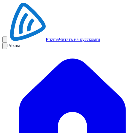
Prizma
Читать на русском
ru
Prizma