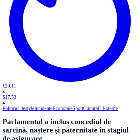
€
20,11
$
17,53
Politica
Lifestyle
Incidente
Economie
Sport
Cultura
IT
Externe
Parlamentul a inclus concediul de
sarcină, naștere și paternitate în stagiul
de asigurare