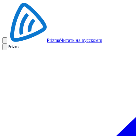
Prizma
Читать на русском
ru
Prizma