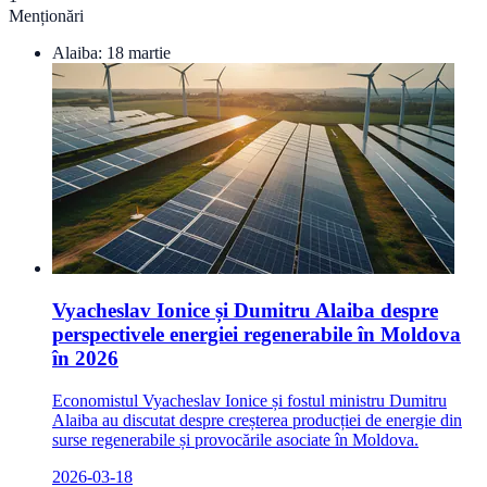
Menționări
Alaiba:
18 martie
Vyacheslav Ionice și Dumitru Alaiba despre
perspectivele energiei regenerabile în Moldova
în 2026
Economistul Vyacheslav Ionice și fostul ministru Dumitru
Alaiba au discutat despre creșterea producției de energie din
surse regenerabile și provocările asociate în Moldova.
2026-03-18