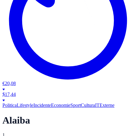
€
20,08
$
17,44
Politica
Lifestyle
Incidente
Economie
Sport
Cultura
IT
Externe
Alaiba
1