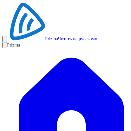
Prizma
Читать на русском
ru
Prizma