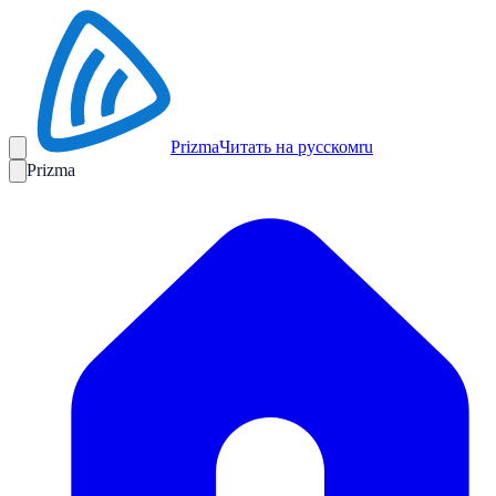
Prizma
Читать на русском
ru
Prizma