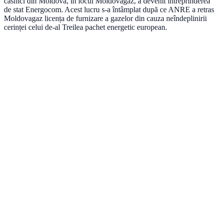
casnici din Moldova, în locul Moldovagaz, a devenit întreprinderea
de stat Energocom. Acest lucru s-a întâmplat după ce ANRE a retras
Moldovagaz licența de furnizare a gazelor din cauza neîndeplinirii
cerinței celui de-al Treilea pachet energetic european.