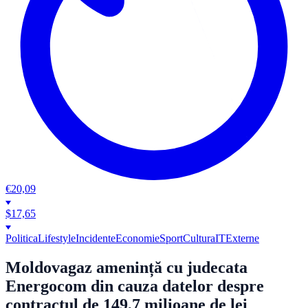
€
20,09
$
17,65
Politica
Lifestyle
Incidente
Economie
Sport
Cultura
IT
Externe
Moldovagaz amenință cu judecata
Energocom din cauza datelor despre
contractul de 149,7 milioane de lei