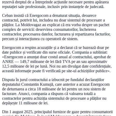
rezervă dreptul de a întreprinde acțiunile necesare pentru apărarea
reputației sale profesionale, inclusiv prin instanțele de judecată.
Ceban insistă că Energocom a denaturat situația, deoarece
contractul, potrivit lui, includea nu doar sistemul de procesare a
plăților. La Moldovagaz au explicat că era vorba despre un pachet
complex de servicii: deservirea consumatorilor, încheierea
contractelor, procesarea datelor, facturarea și repartizarea facturilor,
precum și interacțiunea cu operatorii de sistem.
Energocom a respins acuzațiile și a declarat că se bazează doar pe
date publice și verificate din surse oficiale. Compania a subliniat:
«Energocom a anunțat doar costul anual al contractului, aprobat de
ANRE — 149,7 milioane de lei fără TVA pe an sau aproximativ
12,5 milioane de lei pe lună. Noi nu am divulgat date confidențiale,
această informație poate fi verificată pe site-ul achizițiilor publice».
Disputa în jurul contractului a izbucnit pe fundalul declarațiilor
deputatului Constantin Kumujă, care anterior a acuzat Energocom
de deturnarea a circa 18 milioane de lei pentru un nou sistem de
facturare. Atunci, compania a răspuns că valoarea totală a
contractelor pentru achiziția sistemului de procesare a plăților nu
depășește 11 milioane de lei.
Din 1 august 2025, principalul furnizor de gaze pentru consumatorii